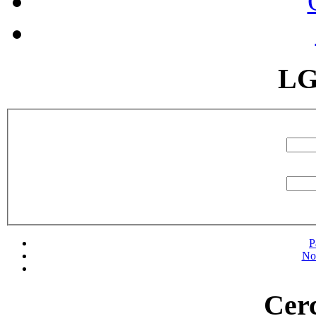
LG
P
No
Cerc