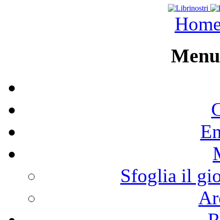
Hom
Menu 
C
En
Sfoglia il gi
Ar
R