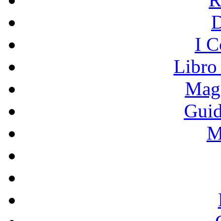
I C
Libro
Mage
Guid
M