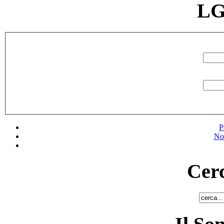
LG
P
No
Cerc