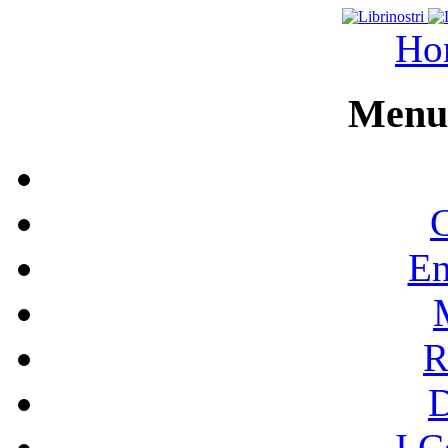
Ho
Menu 
C
En
R
I C