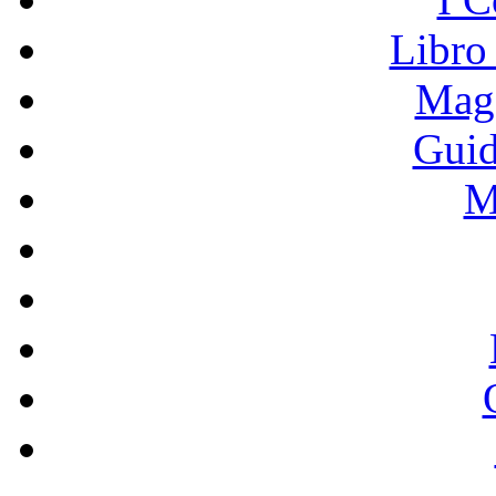
Libro
Mage
Guid
M