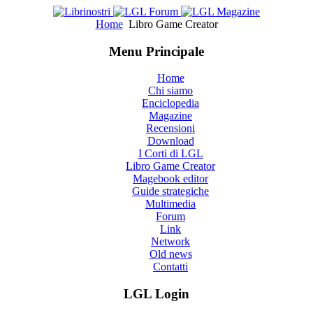
Home
Libro Game Creator
Menu Principale
Home
Chi siamo
Enciclopedia
Magazine
Recensioni
Download
I Corti di LGL
Libro Game Creator
Magebook editor
Guide strategiche
Multimedia
Forum
Link
Network
Old news
Contatti
LGL Login