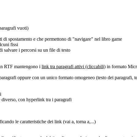
paragrafi vuoti)
nti di spostamento e che permettono di "navigare" nel libro game
lcuni fissi
i salvare i percorsi su un file di testo
i in RTF mantengono i
link tra paragrafi attivi (cliccabili)
in formato Micr
aragrafi oppure con un unico formato omogeneo (testo dei paragrafi, testo 
i
iverso, con hyperlink tra i paragrafi
icando le caratteristiche dei link (vai a, torna a,...)