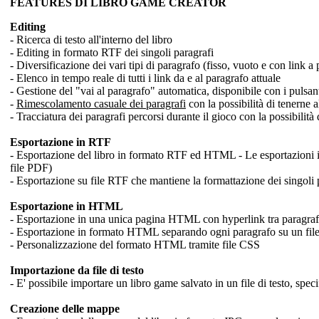
FEATURES DI LIBRO GAME CREATOR
Editing
- Ricerca di testo all'interno del libro
- Editing in formato RTF dei singoli paragrafi
- Diversificazione dei vari tipi di paragrafo (fisso, vuoto e con link a 
- Elenco in tempo reale di tutti i link da e al paragrafo attuale
- Gestione del "vai al paragrafo" automatica, disponibile con i pulsa
-
Rimescolamento casuale dei paragrafi
con la possibilità di tenerne a
- Tracciatura dei paragrafi percorsi durante il gioco con la possibilità d
Esportazione in RTF
- Esportazione del libro in formato RTF ed HTML - Le esportazion
file PDF)
- Esportazione su file RTF che mantiene la formattazione dei singoli p
Esportazione in HTML
- Esportazione in una unica pagina HTML con hyperlink tra paragraf
- Esportazione in formato HTML separando ogni paragrafo su un file d
- Personalizzazione del formato HTML tramite file CSS
Importazione da file di testo
- E' possibile importare un libro game salvato in un file di testo, specif
Creazione delle mappe