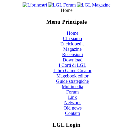
Home
Menu Principale
Home
Chi siamo
Enciclopedia
Magazine
Recensioni
Download
I Corti di LGL
Libro Game Creator
Magebook editor
Guide strategiche
Multimedia
Forum
Link
Network
Old news
Contatti
LGL Login