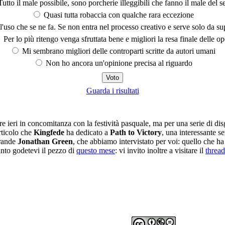
utto il male possibile, sono porcherie illeggibili che fanno il male del se
Quasi tutta robaccia con qualche rara eccezione
'uso che se ne fa. Se non entra nel processo creativo e serve solo da s
Per lo più ritengo venga sfruttata bene e migliori la resa finale delle op
Mi sembrano migliori delle controparti scritte da autori umani
Non ho ancora un'opinione precisa al riguardo
Guarda i risultati
e ieri in concomitanza con la festività pasquale, ma per una serie di di
rticolo che
Kingfede
ha dedicato a
Path to Victory
, una interessante se
grande
Jonathan Green
, che abbiamo intervistato per voi: quello che ha
nto godetevi il pezzo di
questo mese
: vi invito inoltre a visitare il
thread