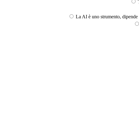
T
La AI è uno strumento, dipende l