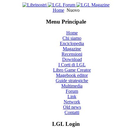
Home
Nuovo
Menu Principale
Home
Chi siamo
Enciclopedia
Magazine
Recensioni
Download
I Corti di LGL
Libro Game Creator
Magebook editor
Guide strategiche
Multimedia
Forum
Link
Network
Old news
Contatti
LGL Login