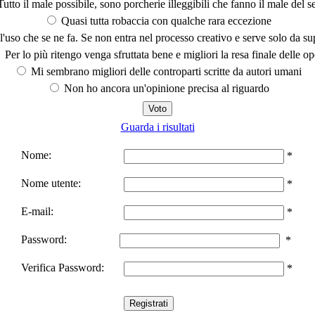
utto il male possibile, sono porcherie illeggibili che fanno il male del se
Quasi tutta robaccia con qualche rara eccezione
'uso che se ne fa. Se non entra nel processo creativo e serve solo da s
Per lo più ritengo venga sfruttata bene e migliori la resa finale delle op
Mi sembrano migliori delle controparti scritte da autori umani
Non ho ancora un'opinione precisa al riguardo
Guarda i risultati
Nome:
*
Nome utente:
*
E-mail:
*
Password:
*
Verifica Password:
*
Registrati