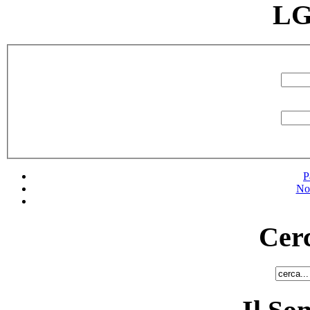
LG
P
No
Cerc