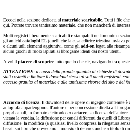
Eccoci nella sezione dedicata al
materiale scaricabile
. Tutti i file c
qui. Potrete trovare tantissimo materiale, che non mancherà di interes
Molti
registri
liberamente scaricabili e stampabili nell'omonima sezio
gli antichi
cataloghi
EL (quelli che la casa editrice triestina inviava p
e alcuni utili elementi aggiuntivi, come gli
add-on
legati alla ristampa
alcuni giochi di ruolo ispirati ai librogame ideati dai nostri utenti.
A voi il
piacere di scoprire
tutto quello che c'è, navigando tra quest
ATTENZIONE
: a causa della grande quantità di richieste di down
stati costretti a limitare il download stesso ai soli utenti registrati, 
accesso gratuito al materiale e alle tantissime risorse del sito e del 
Accordo di licenza
: Il download delle opere di ingegno contenute è c
autografa appartengono all'autore e per concessione diretta a Librogam
propri canali, in formato elettronico o cartaceo, su licenza dell'autor
vietata la vendita, la diffusione per canali differenti da quelli di Li
diffusione, la modifica (a qualsiasi livello compresa la rilegatura senz
basati sui libri che prevedano l'impiego di denaro, anche a titolo di r