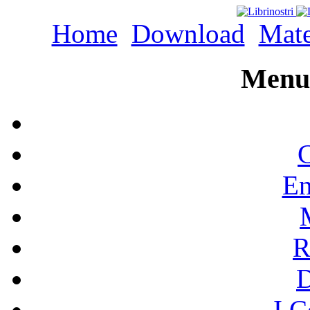
Home
Download
Mate
Menu 
C
En
R
I C