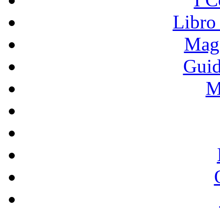
Libro
Mage
Guid
M