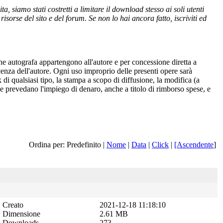
 siamo stati costretti a limitare il download stesso ai soli utenti
isorse del sito e del forum. Se non lo hai ancora fatto, iscriviti ed
one autografa appartengono all'autore e per concessione diretta a
cenza dell'autore. Ogni uso improprio delle presenti opere sarà
 di qualsiasi tipo, la stampa a scopo di diffusione, la modifica (a
 che prevedano l'impiego di denaro, anche a titolo di rimborso spese, e
Ordina per: Predefinito |
Nome
|
Data
|
Click
|
[Ascendente
]
Creato
2021-12-18 11:18:10
Dimensione
2.61 MB
Downloads
273