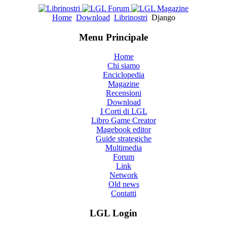
Home
Download
Librinostri
Django
Menu Principale
Home
Chi siamo
Enciclopedia
Magazine
Recensioni
Download
I Corti di LGL
Libro Game Creator
Magebook editor
Guide strategiche
Multimedia
Forum
Link
Network
Old news
Contatti
LGL Login