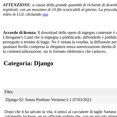
ATTENZIONE
: a causa della grande quantità di richieste di downlo
registrati, con un massimo di 10 file scaricabili al giorno. La procedur
entra in LGL clickando
qui
.
Accordo di licenza
: Il download delle opere di ingegno contenute è c
Librogame's Land che si impegna a pubblicarle, diffonderle e pubblicizz
perseguito a termini di legge. Ne è vietata la vendita, la diffusione pe
qualsiasi livello compresa la rilegatura senza autorizzazione diretta di
la commercializzazione, sia in formato elettronico che cartaceo.
Categoria: Django
Files:
Django 02: Senza Perdono Versione:1.1 07/03/2022
Dopo che ti ha salvato la vita, ti unisci al cacciatore di taglie Sartana
colonnello Jackson, un ex ufficiale sudista che, con un piccolo ploton