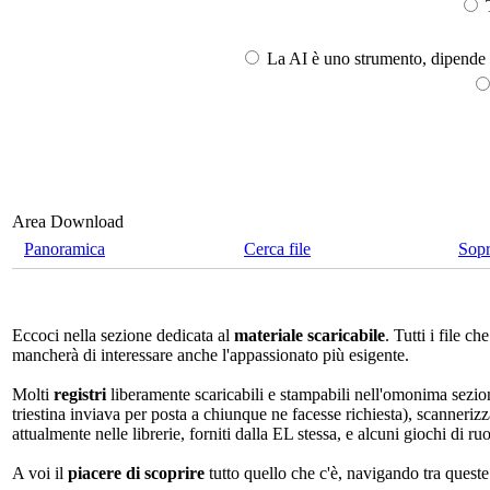
T
La AI è uno strumento, dipende l
Area Download
Panoramica
Cerca file
Sop
Eccoci nella sezione dedicata al
materiale scaricabile
. Tutti i file 
mancherà di interessare anche l'appassionato più esigente.
Molti
registri
liberamente scaricabili e stampabili nell'omonima sezio
triestina inviava per posta a chiunque ne facesse richiesta), scannerizz
attualmente nelle librerie, forniti dalla EL stessa, e alcuni giochi di ruo
A voi il
piacere di scoprire
tutto quello che c'è, navigando tra quest