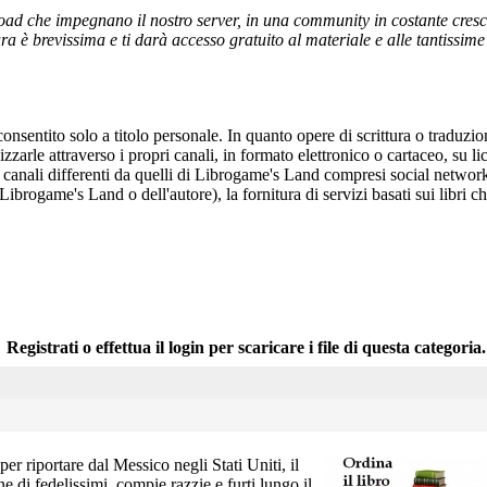
ad che impegnano il nostro server, in una community in costante crescita,
a è brevissima e ti darà accesso gratuito al materiale e alle tantissime r
onsentito solo a titolo personale. In quanto opere di scrittura o traduzi
arle attraverso i propri canali, in formato elettronico o cartaceo, su li
r canali differenti da quelli di Librogame's Land compresi social network
 Librogame's Land o dell'autore), la fornitura di servizi basati sui libri
Registrati o effettua il login per scaricare i file di questa categoria.
per riportare dal Messico negli Stati Uniti, il
e di fedelissimi, compie razzie e furti lungo il