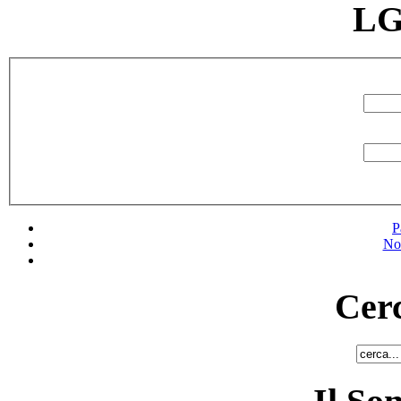
LG
P
No
Cerc