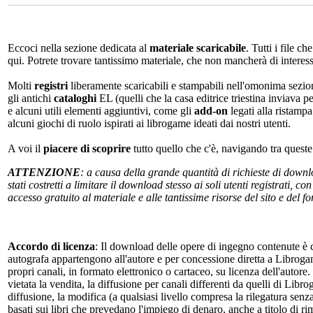
Eccoci nella sezione dedicata al
materiale scaricabile
. Tutti i file c
qui. Potrete trovare tantissimo materiale, che non mancherà di interes
Molti
registri
liberamente scaricabili e stampabili nell'omonima sezio
gli antichi
cataloghi
EL (quelli che la casa editrice triestina inviava p
e alcuni utili elementi aggiuntivi, come gli
add-on
legati alla ristampa
alcuni giochi di ruolo ispirati ai librogame ideati dai nostri utenti.
A voi il
piacere di scoprire
tutto quello che c'è, navigando tra quest
ATTENZIONE
: a causa della grande quantità di richieste di down
stati costretti a limitare il download stesso ai soli utenti registrati, 
accesso gratuito al materiale e alle tantissime risorse del sito e del 
Accordo di licenza
: Il download delle opere di ingegno contenute è c
autografa appartengono all'autore e per concessione diretta a Librogam
propri canali, in formato elettronico o cartaceo, su licenza dell'autor
vietata la vendita, la diffusione per canali differenti da quelli di Li
diffusione, la modifica (a qualsiasi livello compresa la rilegatura senz
basati sui libri che prevedano l'impiego di denaro, anche a titolo di r