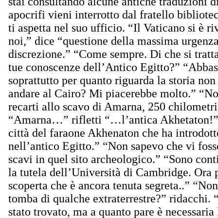
stai consultando alcune antiche traduzioni d
apocrifi vieni interrotto dal fratello bibliot
ti aspetta nel suo ufficio. “Il Vaticano si è r
noi,” dice “questione della massima urgenz
discrezione.” “Come sempre. Di che si trat
tue conoscenze dell’Antico Egitto?” “Abbas
soprattutto per quanto riguarda la storia non
andare al Cairo? Mi piacerebbe molto.” “No
recarti allo scavo di Amarna, 250 chilometri
“Amarna…” rifletti “…l’antica Akhetaton!”
città del faraone Akhenaton che ha introdot
nell’antico Egitto.” “Non sapevo che vi foss
scavi in quel sito archeologico.” “Sono conti
la tutela dell’Università di Cambridge. Ora p
scoperta che è ancora tenuta segreta..” “Non
tomba di qualche extraterrestre?” ridacchi. 
stato trovato, ma a quanto pare è necessaria 