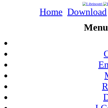
Home
Download
Menu 
C
En
R
I C