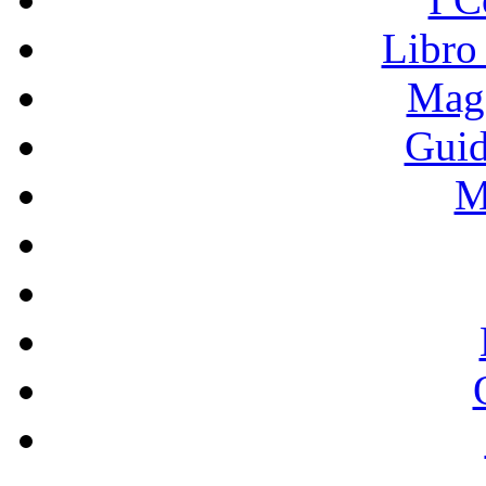
Libro
Mage
Guid
M