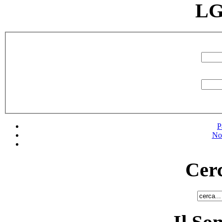
LG
P
No
Cerc