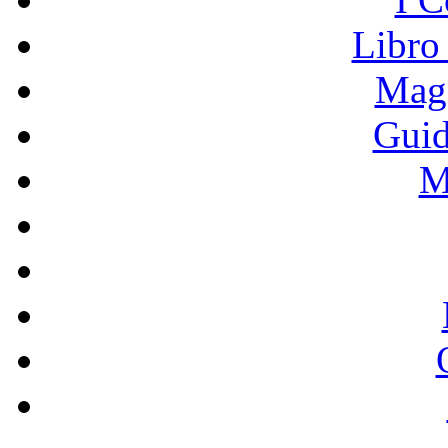
Libro
Mage
Guid
M