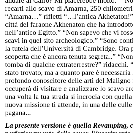
andare al Cairo? Mi piacerebbe molto.” “No
recarti allo scavo di Amarna, 250 chilometri
“Amarna…” rifletti “…l’antica Akhetaton!”
città del faraone Akhenaton che ha introdot
nell’antico Egitto.” “Non sapevo che vi foss
scavi in quel sito archeologico.” “Sono conti
la tutela dell’Università di Cambridge. Ora p
scoperta che è ancora tenuta segreta..” “Non
tomba di qualche extraterrestre?” ridacchi. 
stato trovato, ma a quanto pare è necessaria 
profondo conoscitore delle arti del Maligno 
occuperà di visitare e analizzare lo scavo a
una volta la tua strada si incrocia con quell
nuova missione ti attende, in una delle culle
pagana...
La presente versione è quella Revamping, ch