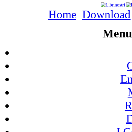
Home
Download
Menu 
C
En
R
I C