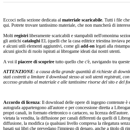
Eccoci nella sezione dedicata al
materiale scaricabile
. Tutti i file c
qui. Potrete trovare tantissimo materiale, che non mancherà di interes
Molti
registri
liberamente scaricabili e stampabili nell'omonima sezio
gli antichi
cataloghi
EL (quelli che la casa editrice triestina inviava p
e alcuni utili elementi aggiuntivi, come gli
add-on
legati alla ristampa
alcuni giochi di ruolo ispirati ai librogame ideati dai nostri utenti.
A voi il
piacere di scoprire
tutto quello che c'è, navigando tra quest
ATTENZIONE
: a causa della grande quantità di richieste di down
stati costretti a limitare il download stesso ai soli utenti registrati, 
accesso gratuito al materiale e alle tantissime risorse del sito e del 
Accordo di licenza
: Il download delle opere di ingegno contenute è c
autografa appartengono all'autore e per concessione diretta a Librogam
propri canali, in formato elettronico o cartaceo, su licenza dell'autor
vietata la vendita, la diffusione per canali differenti da quelli di Li
diffusione, la modifica (a qualsiasi livello compresa la rilegatura senz
basati sui libri che prevedano l'impiego di denaro, anche a titolo di r