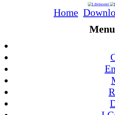
Home
Downlo
Menu 
C
En
R
I C