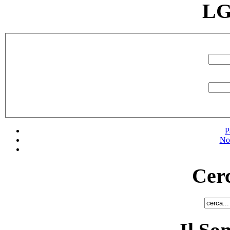
LG
P
No
Cerc