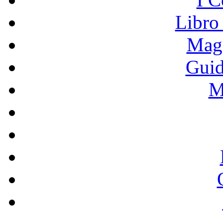
Libro
Mage
Guid
M