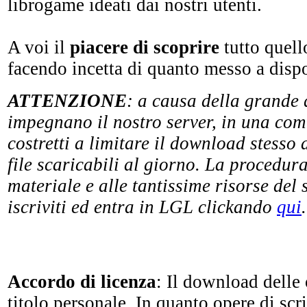
librogame ideati dai nostri utenti.
A voi il
piacere di scoprire
tutto quell
facendo incetta di quanto messo a disp
ATTENZIONE
: a causa della grande 
impegnano il nostro server, in una comm
costretti a limitare il download stesso 
file scaricabili al giorno. La procedur
materiale e alle tantissime risorse del 
iscriviti ed entra in LGL clickando
qui
.
Accordo di licenza
: Il download delle
titolo personale. In quanto opere di sc