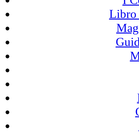
Libro
Mage
Guid
M