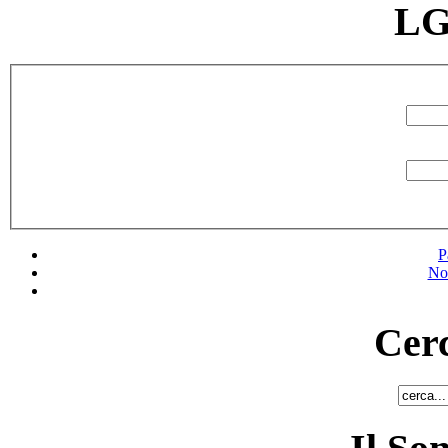
LG
P
No
Cerc