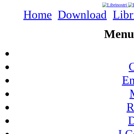
Home
Download
Libr
Menu 
C
En
R
I C