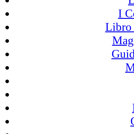
I C
Libro
Mage
Guid
M