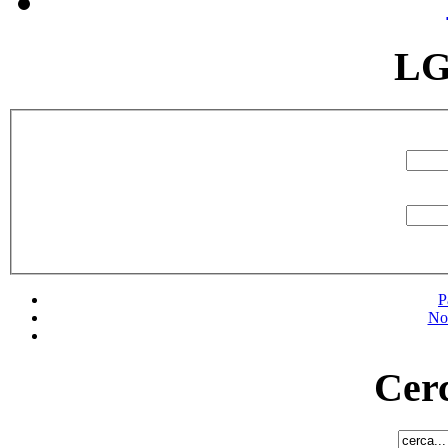
LG
P
No
Cerc