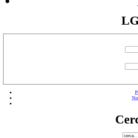
LG
P
No
Cerc