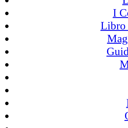
I C
Libro
Mage
Guid
M