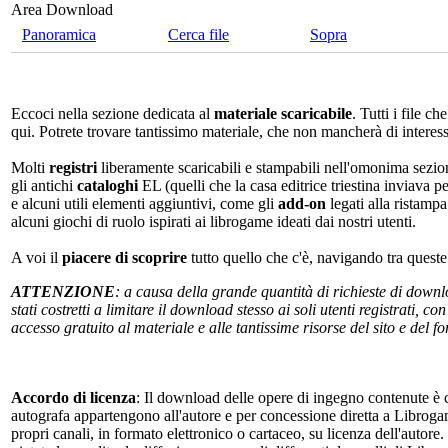
Area Download
Panoramica
Cerca file
Sopra
Eccoci nella sezione dedicata al
materiale scaricabile
. Tutti i file c
qui. Potrete trovare tantissimo materiale, che non mancherà di interes
Molti
registri
liberamente scaricabili e stampabili nell'omonima sezio
gli antichi
cataloghi
EL (quelli che la casa editrice triestina inviava p
e alcuni utili elementi aggiuntivi, come gli
add-on
legati alla ristampa
alcuni giochi di ruolo ispirati ai librogame ideati dai nostri utenti.
A voi il
piacere di scoprire
tutto quello che c'è, navigando tra quest
ATTENZIONE
: a causa della grande quantità di richieste di down
stati costretti a limitare il download stesso ai soli utenti registrati, 
accesso gratuito al materiale e alle tantissime risorse del sito e del 
Accordo di licenza
: Il download delle opere di ingegno contenute è c
autografa appartengono all'autore e per concessione diretta a Librogam
propri canali, in formato elettronico o cartaceo, su licenza dell'autor