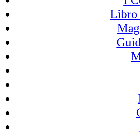
Libro
Mage
Guid
M