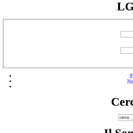
LG
P
No
Cerc