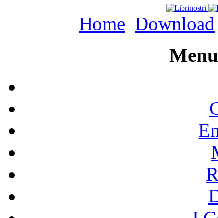
Home
Download
Menu 
C
En
R
I C