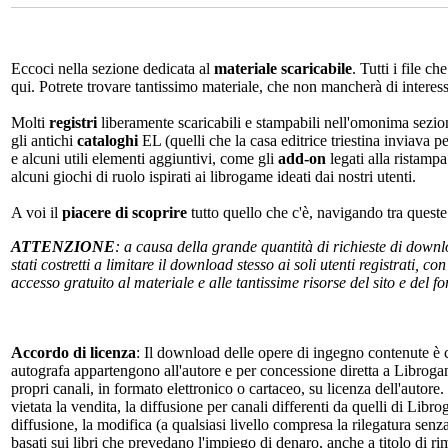
Eccoci nella sezione dedicata al
materiale scaricabile
. Tutti i file c
qui. Potrete trovare tantissimo materiale, che non mancherà di interes
Molti
registri
liberamente scaricabili e stampabili nell'omonima sezio
gli antichi
cataloghi
EL (quelli che la casa editrice triestina inviava p
e alcuni utili elementi aggiuntivi, come gli
add-on
legati alla ristampa
alcuni giochi di ruolo ispirati ai librogame ideati dai nostri utenti.
A voi il
piacere di scoprire
tutto quello che c'è, navigando tra quest
ATTENZIONE
: a causa della grande quantità di richieste di down
stati costretti a limitare il download stesso ai soli utenti registrati, 
accesso gratuito al materiale e alle tantissime risorse del sito e del 
Accordo di licenza
: Il download delle opere di ingegno contenute è c
autografa appartengono all'autore e per concessione diretta a Librogam
propri canali, in formato elettronico o cartaceo, su licenza dell'autor
vietata la vendita, la diffusione per canali differenti da quelli di Li
diffusione, la modifica (a qualsiasi livello compresa la rilegatura senz
basati sui libri che prevedano l'impiego di denaro, anche a titolo di r