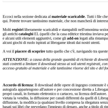
Eccoci nella sezione dedicata al
materiale scaricabile
. Tutti i file c
qui. Potrete trovare tantissimo materiale, che non mancherà di interes
Molti
registri
liberamente scaricabili e stampabili nell'omonima sezio
gli antichi
cataloghi
EL (quelli che la casa editrice triestina inviava p
e alcuni utili elementi aggiuntivi, come gli
add-on
legati alla ristampa
alcuni giochi di ruolo ispirati ai librogame ideati dai nostri utenti.
A voi il
piacere di scoprire
tutto quello che c'è, navigando tra quest
ATTENZIONE
: a causa della grande quantità di richieste di down
stati costretti a limitare il download stesso ai soli utenti registrati, 
accesso gratuito al materiale e alle tantissime risorse del sito e del 
Accordo di licenza
: Il download delle opere di ingegno contenute è c
autografa appartengono all'autore e per concessione diretta a Librogam
propri canali, in formato elettronico o cartaceo, su licenza dell'autor
vietata la vendita, la diffusione per canali differenti da quelli di Li
diffusione, la modifica (a qualsiasi livello compresa la rilegatura senz
basati sui libri che prevedano l'impiego di denaro, anche a titolo di r