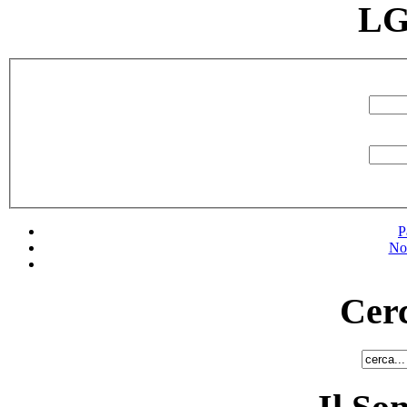
LG
P
No
Cerc