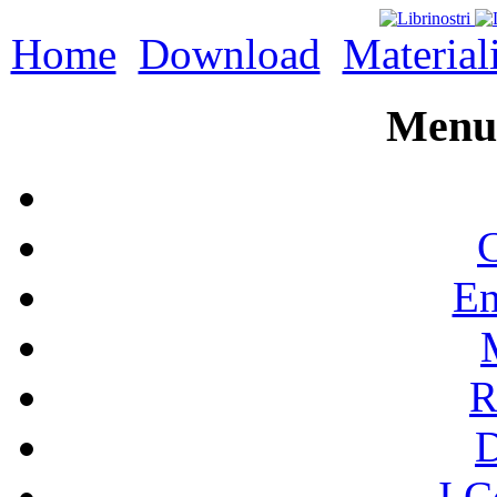
Home
Download
Material
Menu 
C
En
R
I C