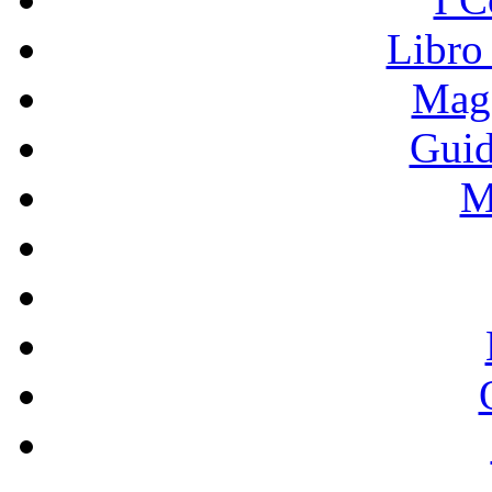
Libro
Mage
Guid
M