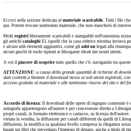
Eccoci nella sezione dedicata al
materiale scaricabile
. Tutti i file c
qui. Potrete trovare tantissimo materiale, che non mancherà di interes
Molti
registri
liberamente scaricabili e stampabili nell'omonima sezio
gli antichi
cataloghi
EL (quelli che la casa editrice triestina inviava p
e alcuni utili elementi aggiuntivi, come gli
add-on
legati alla ristampa
alcuni giochi di ruolo ispirati ai librogame ideati dai nostri utenti.
A voi il
piacere di scoprire
tutto quello che c'è, navigando tra quest
ATTENZIONE
: a causa della grande quantità di richieste di down
stati costretti a limitare il download stesso ai soli utenti registrati, 
accesso gratuito al materiale e alle tantissime risorse del sito e del 
Accordo di licenza
: Il download delle opere di ingegno contenute è c
autografa appartengono all'autore e per concessione diretta a Librogam
propri canali, in formato elettronico o cartaceo, su licenza dell'autor
vietata la vendita, la diffusione per canali differenti da quelli di Li
diffusione, la modifica (a qualsiasi livello compresa la rilegatura senz
basati sui libri che prevedano l'impiego di denaro, anche a titolo di r