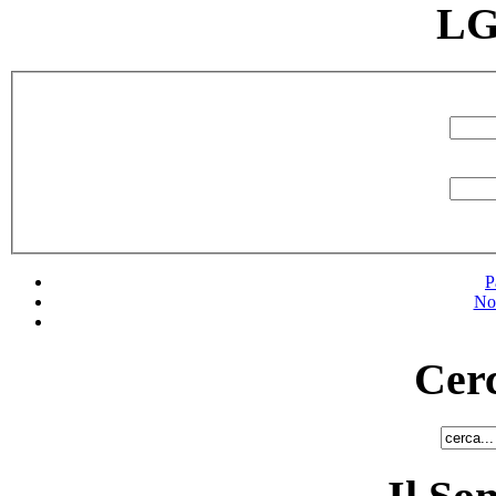
LG
P
No
Cerc