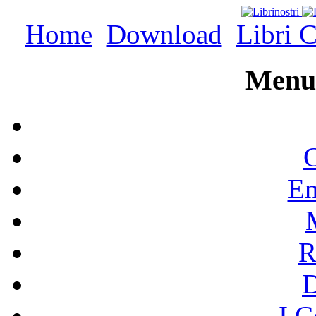
Home
Download
Libri C
Menu 
C
En
R
I C