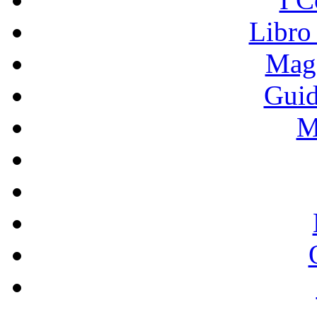
Libro
Mage
Guid
M