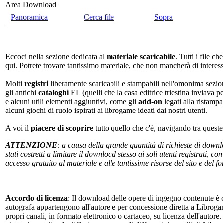
Area Download
Panoramica
Cerca file
Sopra
Eccoci nella sezione dedicata al
materiale scaricabile
. Tutti i file c
qui. Potrete trovare tantissimo materiale, che non mancherà di interes
Molti
registri
liberamente scaricabili e stampabili nell'omonima sezio
gli antichi
cataloghi
EL (quelli che la casa editrice triestina inviava p
e alcuni utili elementi aggiuntivi, come gli
add-on
legati alla ristampa
alcuni giochi di ruolo ispirati ai librogame ideati dai nostri utenti.
A voi il
piacere di scoprire
tutto quello che c'è, navigando tra quest
ATTENZIONE
: a causa della grande quantità di richieste di down
stati costretti a limitare il download stesso ai soli utenti registrati, 
accesso gratuito al materiale e alle tantissime risorse del sito e del 
Accordo di licenza
: Il download delle opere di ingegno contenute è c
autografa appartengono all'autore e per concessione diretta a Librogam
propri canali, in formato elettronico o cartaceo, su licenza dell'autor