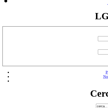
LG
P
No
Cerc