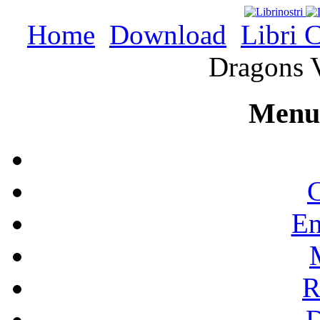
Home
Download
Libri C
Dragons V
Menu 
C
En
R