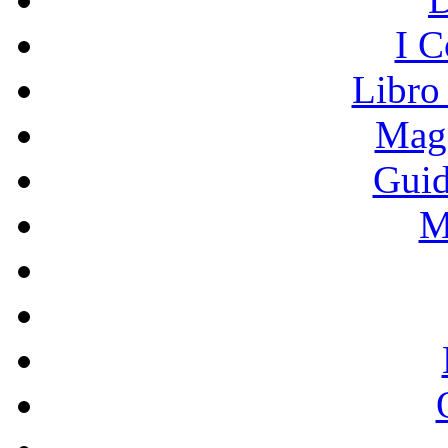
I C
Libro
Mage
Guid
M