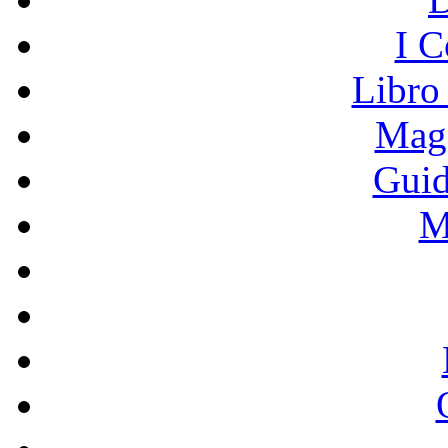
I C
Libro
Mage
Guid
M