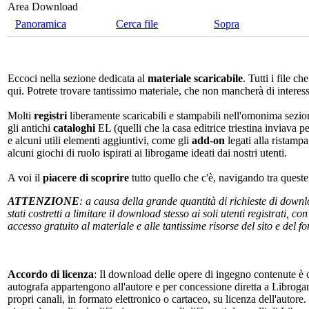
Area Download
Panoramica
Cerca file
Sopra
Eccoci nella sezione dedicata al
materiale scaricabile
. Tutti i file c
qui. Potrete trovare tantissimo materiale, che non mancherà di interes
Molti
registri
liberamente scaricabili e stampabili nell'omonima sezio
gli antichi
cataloghi
EL (quelli che la casa editrice triestina inviava p
e alcuni utili elementi aggiuntivi, come gli
add-on
legati alla ristampa
alcuni giochi di ruolo ispirati ai librogame ideati dai nostri utenti.
A voi il
piacere di scoprire
tutto quello che c'è, navigando tra quest
ATTENZIONE
: a causa della grande quantità di richieste di down
stati costretti a limitare il download stesso ai soli utenti registrati, 
accesso gratuito al materiale e alle tantissime risorse del sito e del 
Accordo di licenza
: Il download delle opere di ingegno contenute è c
autografa appartengono all'autore e per concessione diretta a Librogam
propri canali, in formato elettronico o cartaceo, su licenza dell'autor