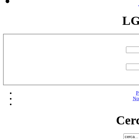
LG
P
No
Cerc