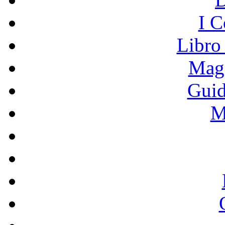
I C
Libro
Mage
Guid
M