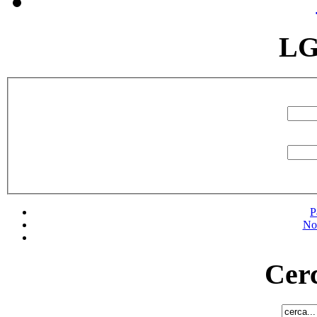
LG
P
No
Cerc