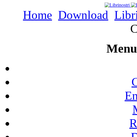
Home
Download
Libr
C
Menu 
C
En
R