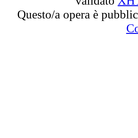
validato
XH
Questo/a opera è pubblic
C