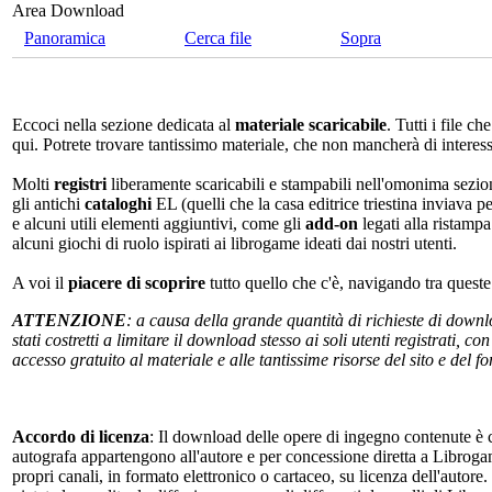
Area Download
Panoramica
Cerca file
Sopra
Eccoci nella sezione dedicata al
materiale scaricabile
. Tutti i file c
qui. Potrete trovare tantissimo materiale, che non mancherà di interes
Molti
registri
liberamente scaricabili e stampabili nell'omonima sezio
gli antichi
cataloghi
EL (quelli che la casa editrice triestina inviava p
e alcuni utili elementi aggiuntivi, come gli
add-on
legati alla ristampa
alcuni giochi di ruolo ispirati ai librogame ideati dai nostri utenti.
A voi il
piacere di scoprire
tutto quello che c'è, navigando tra quest
ATTENZIONE
: a causa della grande quantità di richieste di down
stati costretti a limitare il download stesso ai soli utenti registrati, 
accesso gratuito al materiale e alle tantissime risorse del sito e del 
Accordo di licenza
: Il download delle opere di ingegno contenute è c
autografa appartengono all'autore e per concessione diretta a Librogam
propri canali, in formato elettronico o cartaceo, su licenza dell'autor