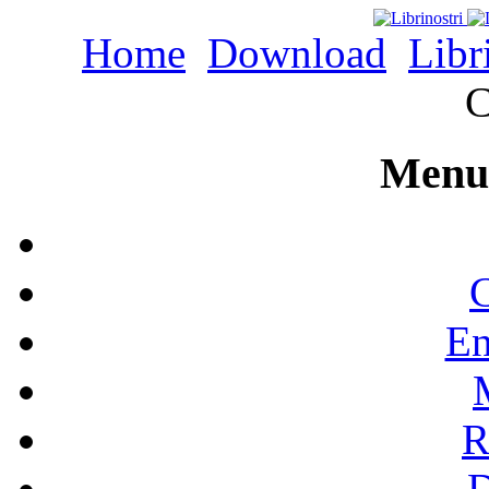
Home
Download
Libr
C
Menu 
C
En
R