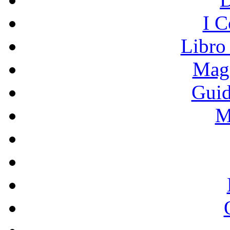
I C
Libro
Mage
Guid
M