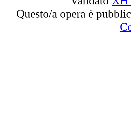
validato
XH
Questo/a opera è pubblic
C