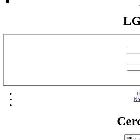
LG
P
No
Cerc