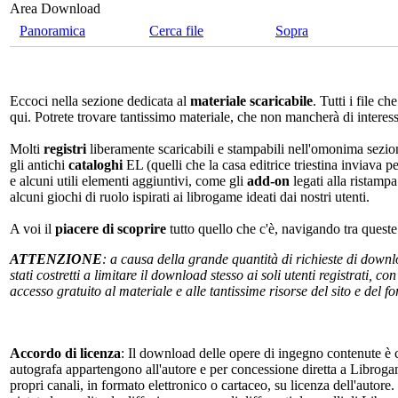
Area Download
Panoramica
Cerca file
Sopra
Eccoci nella sezione dedicata al
materiale scaricabile
. Tutti i file c
qui. Potrete trovare tantissimo materiale, che non mancherà di interes
Molti
registri
liberamente scaricabili e stampabili nell'omonima sezio
gli antichi
cataloghi
EL (quelli che la casa editrice triestina inviava p
e alcuni utili elementi aggiuntivi, come gli
add-on
legati alla ristampa
alcuni giochi di ruolo ispirati ai librogame ideati dai nostri utenti.
A voi il
piacere di scoprire
tutto quello che c'è, navigando tra quest
ATTENZIONE
: a causa della grande quantità di richieste di down
stati costretti a limitare il download stesso ai soli utenti registrati, 
accesso gratuito al materiale e alle tantissime risorse del sito e del 
Accordo di licenza
: Il download delle opere di ingegno contenute è c
autografa appartengono all'autore e per concessione diretta a Librogam
propri canali, in formato elettronico o cartaceo, su licenza dell'autor