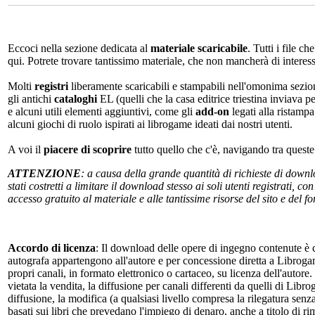
Eccoci nella sezione dedicata al
materiale scaricabile
. Tutti i file c
qui. Potrete trovare tantissimo materiale, che non mancherà di interes
Molti
registri
liberamente scaricabili e stampabili nell'omonima sezio
gli antichi
cataloghi
EL (quelli che la casa editrice triestina inviava p
e alcuni utili elementi aggiuntivi, come gli
add-on
legati alla ristampa
alcuni giochi di ruolo ispirati ai librogame ideati dai nostri utenti.
A voi il
piacere di scoprire
tutto quello che c'è, navigando tra quest
ATTENZIONE
: a causa della grande quantità di richieste di down
stati costretti a limitare il download stesso ai soli utenti registrati, 
accesso gratuito al materiale e alle tantissime risorse del sito e del 
Accordo di licenza
: Il download delle opere di ingegno contenute è c
autografa appartengono all'autore e per concessione diretta a Librogam
propri canali, in formato elettronico o cartaceo, su licenza dell'autor
vietata la vendita, la diffusione per canali differenti da quelli di Li
diffusione, la modifica (a qualsiasi livello compresa la rilegatura senz
basati sui libri che prevedano l'impiego di denaro, anche a titolo di r