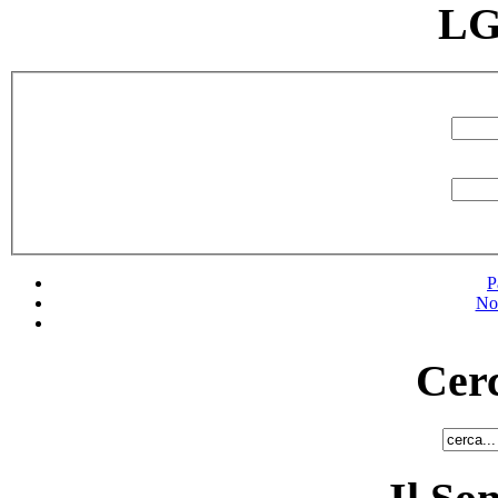
LG
P
No
Cerc