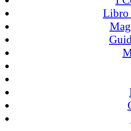
Libro
Mage
Guid
M