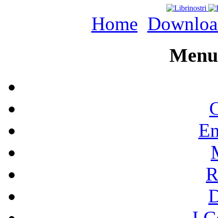
Home
Downloa
Menu 
C
En
R
I C