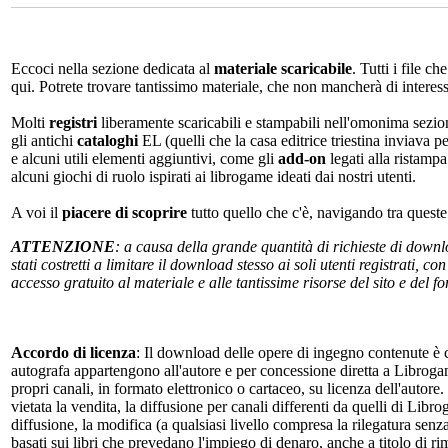
Eccoci nella sezione dedicata al
materiale scaricabile
. Tutti i file c
qui. Potrete trovare tantissimo materiale, che non mancherà di interes
Molti
registri
liberamente scaricabili e stampabili nell'omonima sezio
gli antichi
cataloghi
EL (quelli che la casa editrice triestina inviava p
e alcuni utili elementi aggiuntivi, come gli
add-on
legati alla ristampa
alcuni giochi di ruolo ispirati ai librogame ideati dai nostri utenti.
A voi il
piacere di scoprire
tutto quello che c'è, navigando tra quest
ATTENZIONE
: a causa della grande quantità di richieste di down
stati costretti a limitare il download stesso ai soli utenti registrati, 
accesso gratuito al materiale e alle tantissime risorse del sito e del 
Accordo di licenza
: Il download delle opere di ingegno contenute è c
autografa appartengono all'autore e per concessione diretta a Librogam
propri canali, in formato elettronico o cartaceo, su licenza dell'autor
vietata la vendita, la diffusione per canali differenti da quelli di Li
diffusione, la modifica (a qualsiasi livello compresa la rilegatura senz
basati sui libri che prevedano l'impiego di denaro, anche a titolo di r