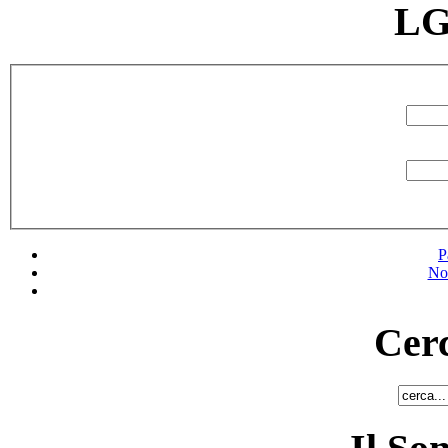
LG
P
No
Cerc