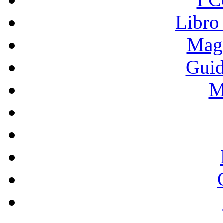
Libro
Mage
Guid
M