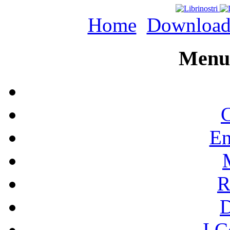
Home
Downloa
Menu 
C
En
R
I C