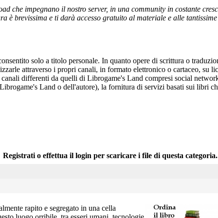
ad che impegnano il nostro server, in una community in costante crescita,
a è brevissima e ti darà accesso gratuito al materiale e alle tantissime r
onsentito solo a titolo personale. In quanto opere di scrittura o traduzi
arle attraverso i propri canali, in formato elettronico o cartaceo, su li
r canali differenti da quelli di Librogame's Land compresi social network
 Librogame's Land o dell'autore), la fornitura di servizi basati sui libri
Registrati o effettua il login per scaricare i file di questa categoria.
almente rapito e segregato in una cella
esto luogo orribile, tra esseri umani, tecnologie