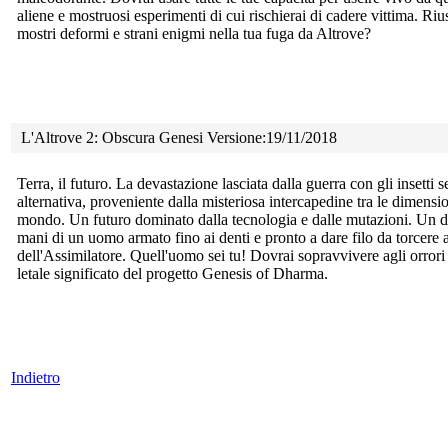
aliene e mostruosi esperimenti di cui rischierai di cadere vittima. Rius
mostri deformi e strani enigmi nella tua fuga da Altrove?
L'Altrove 2: Obscura Genesi Versione:19/11/2018
Terra, il futuro. La devastazione lasciata dalla guerra con gli insetti
s
alternativa, proveniente dalla misteriosa intercapedine tra le dimensi
mondo. Un futuro dominato dalla tecnologia e dalle mutazioni. Un dest
mani di un uomo armato fino ai denti e pronto a dare filo da torcere 
dell'Assimilatore. Quell'uomo sei tu! Dovrai sopravvivere agli orrori c
letale significato del progetto Genesis of Dharma.
Indietro