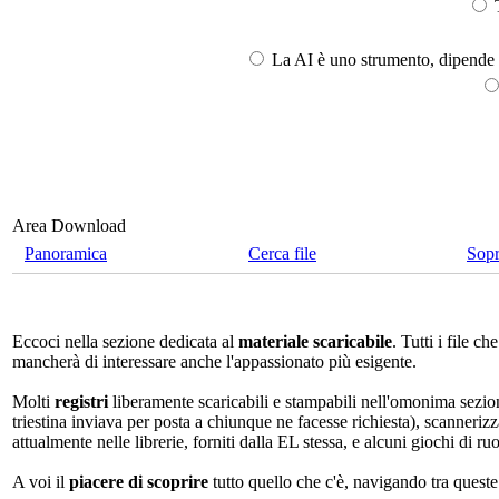
T
La AI è uno strumento, dipende l
Area Download
Panoramica
Cerca file
Sop
Eccoci nella sezione dedicata al
materiale scaricabile
. Tutti i file 
mancherà di interessare anche l'appassionato più esigente.
Molti
registri
liberamente scaricabili e stampabili nell'omonima sezio
triestina inviava per posta a chiunque ne facesse richiesta), scannerizz
attualmente nelle librerie, forniti dalla EL stessa, e alcuni giochi di ruo
A voi il
piacere di scoprire
tutto quello che c'è, navigando tra quest