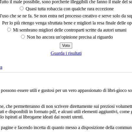
utto il male possibile, sono porcherie illeggibili che fanno il male del se
Quasi tutta robaccia con qualche rara eccezione
'uso che se ne fa. Se non entra nel processo creativo e serve solo da s
Per lo più ritengo venga sfruttata bene e migliori la resa finale delle op
Mi sembrano migliori delle controparti scritte da autori umani
Non ho ancora un'opinione precisa al riguardo
Guarda i risultati
ra
che possono essere utili e gustosi per un vero appassionato di libri-gioco 
ne, che permetteranno di non scrivere direttamente sui preziosi volumett
ati e disponibili in formato pdf, e alcuni utili elementi aggiuntivi, come 
lo ispirati ai librogame ideati dai nostri utenti.
e pagine e facendo incetta di quanto messo a disposizione della communi