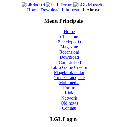
Home
Download
Librinostri
L'Altrove
Menu Principale
Home
Chi siamo
Enciclopedia
Magazine
Recensioni
Download
I Corti di LGL
Libro Game Creator
Magebook editor
Guide strategiche
Multimedia
Forum
Link
Network
Old news
Contatti
LGL Login