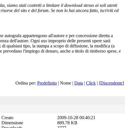
 siamo stati costretti a limitare il download stesso ai soli utenti
isorse del sito e del forum. Se non lo hai ancora fatto, iscriviti ed
one autografa appartengono all'autore e per concessione diretta a
cenza dell'autore. Ogni uso improprio delle presenti opere sarà
 di qualsiasi tipo, la stampa a scopo di diffusione, la modifica (a
 che prevedano l'impiego di denaro, anche a titolo di rimborso spese, e
Ordina per:
Predefinito
| Nome |
Data
|
Click
|
[Discendente
]
Creato
2009-10-28 00:40:21
Dimensione
889.78 KB
Downloads
2777