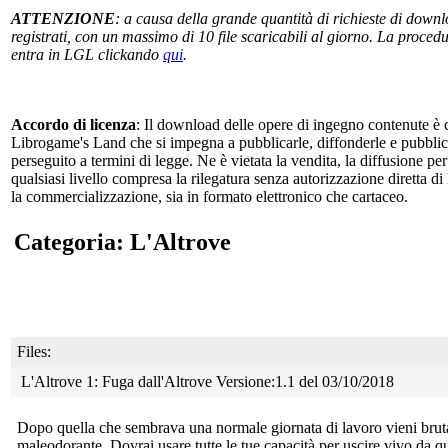
ATTENZIONE
: a causa della grande quantità di richieste di downlo
registrati, con un massimo di 10 file scaricabili al giorno. La procedur
entra in LGL clickando
qui
.
Accordo di licenza
: Il download delle opere di ingegno contenute è c
Librogame's Land che si impegna a pubblicarle, diffonderle e pubblicizz
perseguito a termini di legge. Ne è vietata la vendita, la diffusione pe
qualsiasi livello compresa la rilegatura senza autorizzazione diretta di
la commercializzazione, sia in formato elettronico che cartaceo.
Categoria: L'Altrove
Files:
L'Altrove 1: Fuga dall'Altrove Versione:1.1 del 03/10/2018
Dopo quella che sembrava una normale giornata di lavoro vieni
brut
maleodorante. Dovrai usare tutte le tue capacità per uscire vivo da qu