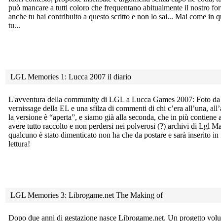
può mancare a tutti coloro che frequentano abitualmente il nostro for
anche tu hai contribuito a questo scritto e non lo sai... Mai come in qu
tu...
LGL Memories 1: Lucca 2007 il diario
L'avventura della community di LGL a Lucca Games 2007: Foto d
vernissage della EL e una sfilza di commenti di chi c’era all’una, a
la versione è “aperta”, e siamo già alla seconda, che in più contiene a
avere tutto raccolto e non perdersi nei polverosi (?) archivi di Lgl 
qualcuno è stato dimenticato non ha che da postare e sarà inserito in f
lettura!
LGL Memories 3: Librogame.net The Making of
Dopo due anni di gestazione nasce Librogame.net. Un progetto
volu