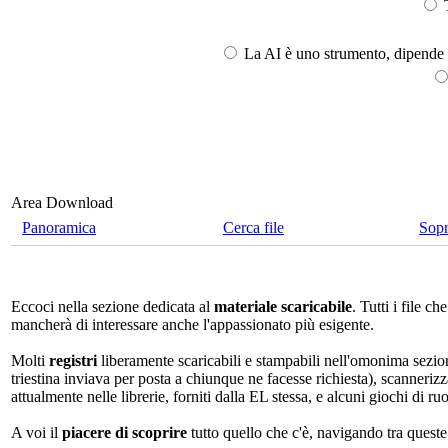
T
La AI è uno strumento, dipende l
Area Download
Panoramica
Cerca file
Sop
Eccoci nella sezione dedicata al
materiale scaricabile
. Tutti i file 
mancherà di interessare anche l'appassionato più esigente.
Molti
registri
liberamente scaricabili e stampabili nell'omonima sezio
triestina inviava per posta a chiunque ne facesse richiesta), scannerizz
attualmente nelle librerie, forniti dalla EL stessa, e alcuni giochi di ruo
A voi il
piacere di scoprire
tutto quello che c'è, navigando tra quest