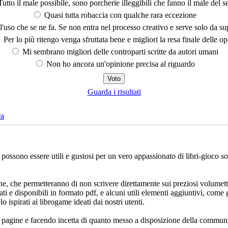
utto il male possibile, sono porcherie illeggibili che fanno il male del se
Quasi tutta robaccia con qualche rara eccezione
'uso che se ne fa. Se non entra nel processo creativo e serve solo da s
Per lo più ritengo venga sfruttata bene e migliori la resa finale delle op
Mi sembrano migliori delle controparti scritte da autori umani
Non ho ancora un'opinione precisa al riguardo
Guarda i risultati
ra
che possono essere utili e gustosi per un vero appassionato di libri-gioco 
ne, che permetteranno di non scrivere direttamente sui preziosi volumett
ati e disponibili in formato pdf, e alcuni utili elementi aggiuntivi, come 
lo ispirati ai librogame ideati dai nostri utenti.
e pagine e facendo incetta di quanto messo a disposizione della communi