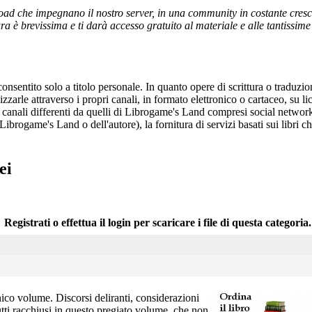
ad che impegnano il nostro server, in una community in costante crescita,
a è brevissima e ti darà accesso gratuito al materiale e alle tantissime r
onsentito solo a titolo personale. In quanto opere di scrittura o traduzi
arle attraverso i propri canali, in formato elettronico o cartaceo, su li
r canali differenti da quelli di Librogame's Land compresi social network
 Librogame's Land o dell'autore), la fornitura di servizi basati sui libri
ei
Registrati o effettua il login per scaricare i file di questa categoria.
ico volume. Discorsi deliranti, considerazioni
tti racchiusi in questo pregiato volume, che non