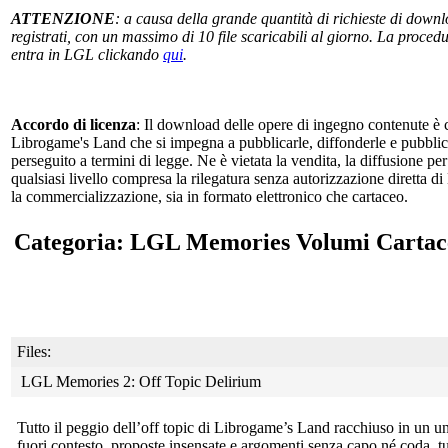
ATTENZIONE
: a causa della grande quantità di richieste di downlo
registrati, con un massimo di 10 file scaricabili al giorno. La procedur
entra in LGL clickando
qui
.
Accordo di licenza
: Il download delle opere di ingegno contenute è c
Librogame's Land che si impegna a pubblicarle, diffonderle e pubblicizz
perseguito a termini di legge. Ne è vietata la vendita, la diffusione pe
qualsiasi livello compresa la rilegatura senza autorizzazione diretta di
la commercializzazione, sia in formato elettronico che cartaceo.
Categoria: LGL Memories Volumi Cartac
Files:
LGL Memories 2: Off Topic Delirium
Tutto il peggio dell’off topic di Librogame’s Land racchiuso in un
un
fuori contesto, proposte insensate e argomenti senza capo né coda, tu