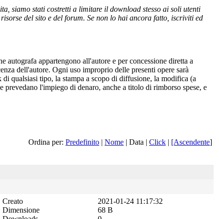
 siamo stati costretti a limitare il download stesso ai soli utenti
isorse del sito e del forum. Se non lo hai ancora fatto, iscriviti ed
one autografa appartengono all'autore e per concessione diretta a
cenza dell'autore. Ogni uso improprio delle presenti opere sarà
 di qualsiasi tipo, la stampa a scopo di diffusione, la modifica (a
 che prevedano l'impiego di denaro, anche a titolo di rimborso spese, e
Ordina per:
Predefinito
|
Nome
| Data |
Click
|
[Ascendente
]
Creato
2021-01-24 11:17:32
Dimensione
68 B
Downloads
0