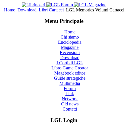
Home
Download
Libri Cartacei
LGL Memories Volumi Cartacei
Menu Principale
Home
Chi siamo
Enciclopedia
Magazine
Recensioni
Download
I Corti di LGL
Libro Game Creator
Magebook editor
Guide strategiche
Multimedia
Forum
Link
Network
Old news
Contatti
LGL Login