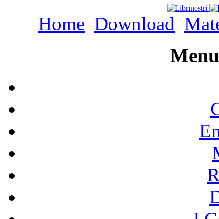
Home
Download
Mate
Menu 
C
En
R
I C