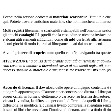
Eccoci nella sezione dedicata al
materiale scaricabile
. Tutti i file c
qui. Potrete trovare tantissimo materiale, che non mancherà di interes
Molti
registri
liberamente scaricabili e stampabili nell'omonima sezio
gli antichi
cataloghi
EL (quelli che la casa editrice triestina inviava p
e alcuni utili elementi aggiuntivi, come gli
add-on
legati alla ristampa
alcuni giochi di ruolo ispirati ai librogame ideati dai nostri utenti.
A voi il
piacere di scoprire
tutto quello che c'è, navigando tra quest
ATTENZIONE
: a causa della grande quantità di richieste di down
stati costretti a limitare il download stesso ai soli utenti registrati, 
accesso gratuito al materiale e alle tantissime risorse del sito e del 
Accordo di licenza
: Il download delle opere di ingegno contenute è c
autografa appartengono all'autore e per concessione diretta a Librogam
propri canali, in formato elettronico o cartaceo, su licenza dell'autor
vietata la vendita, la diffusione per canali differenti da quelli di Li
diffusione, la modifica (a qualsiasi livello compresa la rilegatura senz
basati sui libri che prevedano l'impiego di denaro, anche a titolo di r