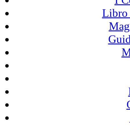
Libro
Mage
Guid
M