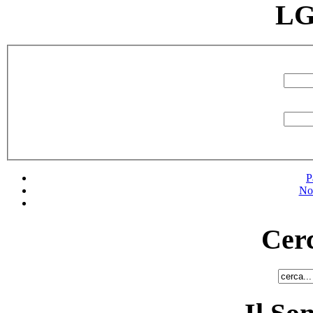
LG
P
No
Cerc