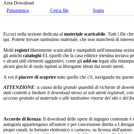
Area Download
Panoramica
Cerca file
Sopra
Eccoci nella sezione dedicata al
materiale scaricabile
. Tutti i file c
qui. Potrete trovare tantissimo materiale, che non mancherà di interes
Molti
registri
liberamente scaricabili e stampabili nell'omonima sezio
gli antichi
cataloghi
EL (quelli che la casa editrice triestina inviava p
e alcuni utili elementi aggiuntivi, come gli
add-on
legati alla ristampa
alcuni giochi di ruolo ispirati ai librogame ideati dai nostri utenti.
A voi il
piacere di scoprire
tutto quello che c'è, navigando tra quest
ATTENZIONE
: a causa della grande quantità di richieste di down
stati costretti a limitare il download stesso ai soli utenti registrati, 
accesso gratuito al materiale e alle tantissime risorse del sito e del 
Accordo di licenza
: Il download delle opere di ingegno contenute è c
autografa appartengono all'autore e per concessione diretta a Librogam
propri canali, in formato elettronico o cartaceo, su licenza dell'autor