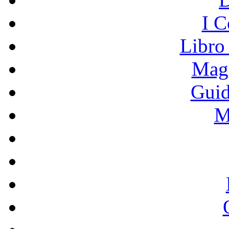
I C
Libro
Mage
Guid
M