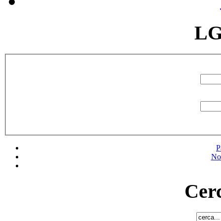
LG
P
No
Cerc