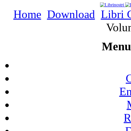
Home
Download
Libri 
Volum
Menu 
C
En
R