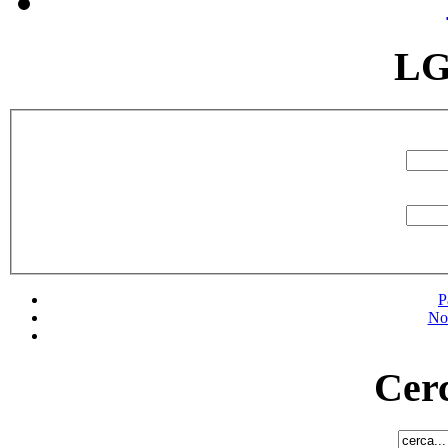
LG
P
No
Cerc