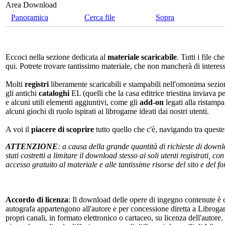
Area Download
Panoramica
Cerca file
Sopra
Eccoci nella sezione dedicata al
materiale scaricabile
. Tutti i file c
qui. Potrete trovare tantissimo materiale, che non mancherà di interes
Molti
registri
liberamente scaricabili e stampabili nell'omonima sezio
gli antichi
cataloghi
EL (quelli che la casa editrice triestina inviava p
e alcuni utili elementi aggiuntivi, come gli
add-on
legati alla ristampa
alcuni giochi di ruolo ispirati ai librogame ideati dai nostri utenti.
A voi il
piacere di scoprire
tutto quello che c'è, navigando tra quest
ATTENZIONE
: a causa della grande quantità di richieste di down
stati costretti a limitare il download stesso ai soli utenti registrati, 
accesso gratuito al materiale e alle tantissime risorse del sito e del 
Accordo di licenza
: Il download delle opere di ingegno contenute è c
autografa appartengono all'autore e per concessione diretta a Librogam
propri canali, in formato elettronico o cartaceo, su licenza dell'autor