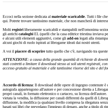
Eccoci nella sezione dedicata al
materiale scaricabile
. Tutti i file c
qui. Potrete trovare tantissimo materiale, che non mancherà di interes
Molti
registri
liberamente scaricabili e stampabili nell'omonima sezio
gli antichi
cataloghi
EL (quelli che la casa editrice triestina inviava p
e alcuni utili elementi aggiuntivi, come gli
add-on
legati alla ristampa
alcuni giochi di ruolo ispirati ai librogame ideati dai nostri utenti.
A voi il
piacere di scoprire
tutto quello che c'è, navigando tra quest
ATTENZIONE
: a causa della grande quantità di richieste di down
stati costretti a limitare il download stesso ai soli utenti registrati, 
accesso gratuito al materiale e alle tantissime risorse del sito e del 
Accordo di licenza
: Il download delle opere di ingegno contenute è c
autografa appartengono all'autore e per concessione diretta a Librogam
propri canali, in formato elettronico o cartaceo, su licenza dell'autor
vietata la vendita, la diffusione per canali differenti da quelli di Li
diffusione, la modifica (a qualsiasi livello compresa la rilegatura senz
basati sui libri che prevedano l'impiego di denaro, anche a titolo di r