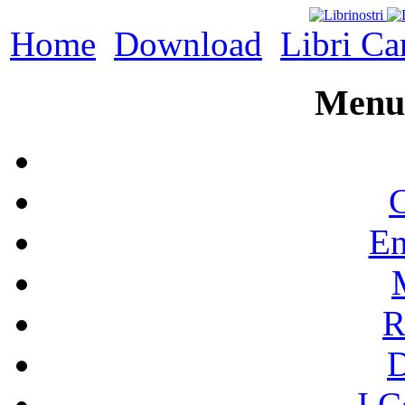
Home
Download
Libri Ca
Menu 
C
En
R
I C