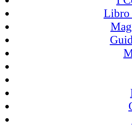
Libro
Mage
Guid
M