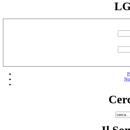
LG
P
No
Cerc