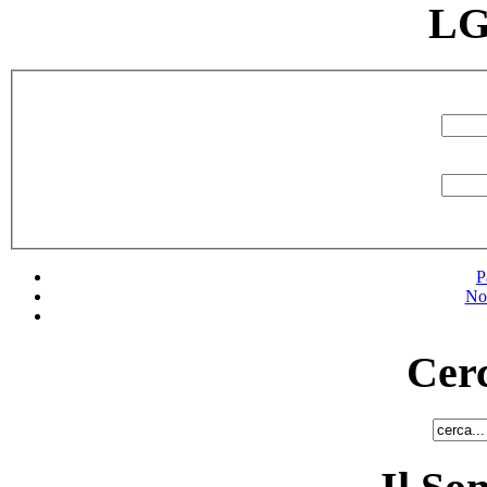
LG
P
No
Cerc