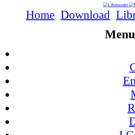
Home
Download
Libr
Menu 
C
En
R
I C