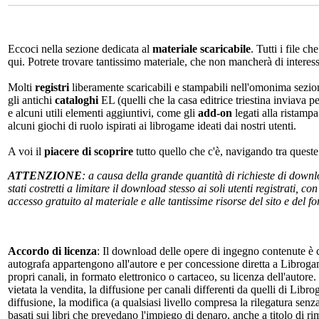
Eccoci nella sezione dedicata al
materiale scaricabile
. Tutti i file c
qui. Potrete trovare tantissimo materiale, che non mancherà di interes
Molti
registri
liberamente scaricabili e stampabili nell'omonima sezio
gli antichi
cataloghi
EL (quelli che la casa editrice triestina inviava p
e alcuni utili elementi aggiuntivi, come gli
add-on
legati alla ristampa
alcuni giochi di ruolo ispirati ai librogame ideati dai nostri utenti.
A voi il
piacere di scoprire
tutto quello che c'è, navigando tra quest
ATTENZIONE
: a causa della grande quantità di richieste di down
stati costretti a limitare il download stesso ai soli utenti registrati, 
accesso gratuito al materiale e alle tantissime risorse del sito e del 
Accordo di licenza
: Il download delle opere di ingegno contenute è c
autografa appartengono all'autore e per concessione diretta a Librogam
propri canali, in formato elettronico o cartaceo, su licenza dell'autor
vietata la vendita, la diffusione per canali differenti da quelli di Li
diffusione, la modifica (a qualsiasi livello compresa la rilegatura senz
basati sui libri che prevedano l'impiego di denaro, anche a titolo di r