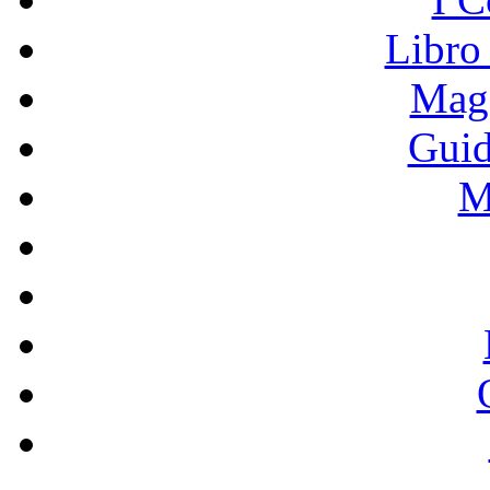
Libro
Mage
Guid
M