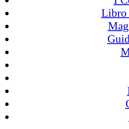
Libro
Mage
Guid
M