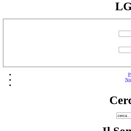
LG
P
No
Cerc