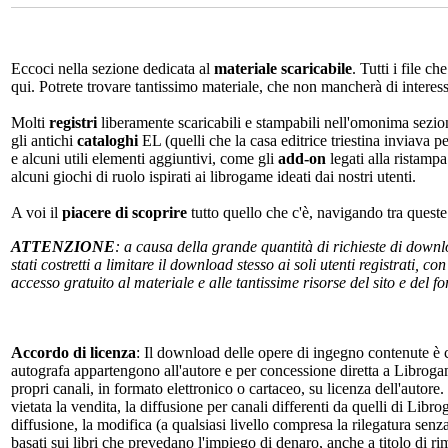
Eccoci nella sezione dedicata al
materiale scaricabile
. Tutti i file c
qui. Potrete trovare tantissimo materiale, che non mancherà di interes
Molti
registri
liberamente scaricabili e stampabili nell'omonima sezio
gli antichi
cataloghi
EL (quelli che la casa editrice triestina inviava p
e alcuni utili elementi aggiuntivi, come gli
add-on
legati alla ristampa
alcuni giochi di ruolo ispirati ai librogame ideati dai nostri utenti.
A voi il
piacere di scoprire
tutto quello che c'è, navigando tra quest
ATTENZIONE
: a causa della grande quantità di richieste di down
stati costretti a limitare il download stesso ai soli utenti registrati, 
accesso gratuito al materiale e alle tantissime risorse del sito e del 
Accordo di licenza
: Il download delle opere di ingegno contenute è c
autografa appartengono all'autore e per concessione diretta a Librogam
propri canali, in formato elettronico o cartaceo, su licenza dell'autor
vietata la vendita, la diffusione per canali differenti da quelli di Li
diffusione, la modifica (a qualsiasi livello compresa la rilegatura senz
basati sui libri che prevedano l'impiego di denaro, anche a titolo di r