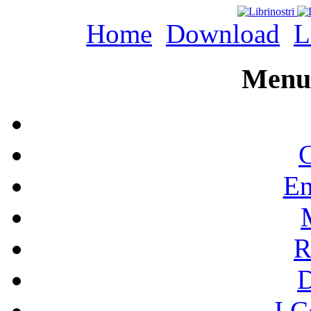
Home
Download
L
Menu 
C
En
R
I C