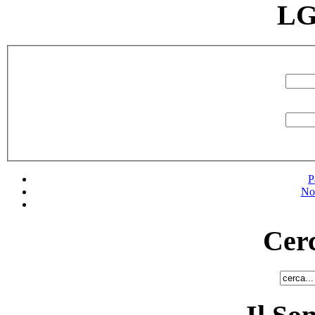
LG
P
No
Cerc