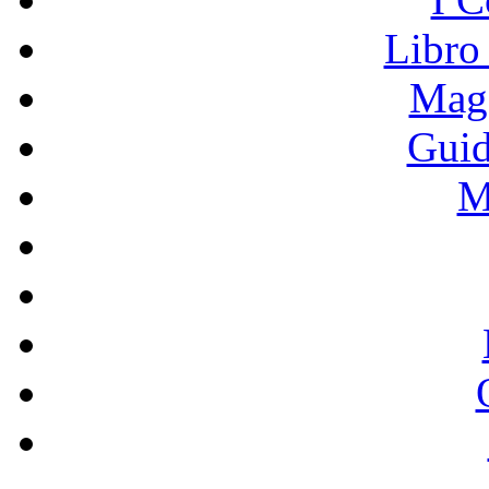
Libro
Mage
Guid
M