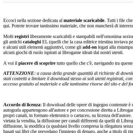
Eccoci nella sezione dedicata al
materiale scaricabile
. Tutti i file c
qui. Potrete trovare tantissimo materiale, che non mancherà di interes
Molti
registri
liberamente scaricabili e stampabili nell'omonima sezio
gli antichi
cataloghi
EL (quelli che la casa editrice triestina inviava p
e alcuni utili elementi aggiuntivi, come gli
add-on
legati alla ristampa
alcuni giochi di ruolo ispirati ai librogame ideati dai nostri utenti.
A voi il
piacere di scoprire
tutto quello che c'è, navigando tra quest
ATTENZIONE
: a causa della grande quantità di richieste di down
stati costretti a limitare il download stesso ai soli utenti registrati, 
accesso gratuito al materiale e alle tantissime risorse del sito e del 
Accordo di licenza
: Il download delle opere di ingegno contenute è c
autografa appartengono all'autore e per concessione diretta a Librogam
propri canali, in formato elettronico o cartaceo, su licenza dell'autor
vietata la vendita, la diffusione per canali differenti da quelli di Li
diffusione, la modifica (a qualsiasi livello compresa la rilegatura senz
basati sui libri che prevedano l'impiego di denaro, anche a titolo di r