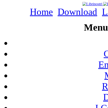
Home
Download
L
Menu 
C
En
R
I C