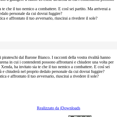
a te che il tuo nemico a combattere. E cosl sei partito. Ma arriverai a
dedalo personale da cui dovrai fuggire?
ca e affrontato il tuo avversario, riuscirai a rivedere il sole?
ti pirateschi dal Barone Bianco. I racconti della vostra rivalità hanno
un'arena in cui i contendenti possono affrontarsi e chiudere una volta per
li Xenda, ha invitato sia te che il tuo nemico a combattere. E così sei
erà e chiuderà nel proprio dedalo personale da cui dovrai fuggire?
ca e affrontato il tuo avversario, riuscirai a rivedere il sole?
Realizzato da jDownloads