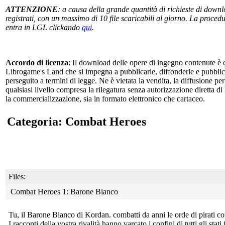
ATTENZIONE
: a causa della grande quantità di richieste di downlo
registrati, con un massimo di 10 file scaricabili al giorno. La procedur
entra in LGL clickando
qui
.
Accordo di licenza
: Il download delle opere di ingegno contenute è c
Librogame's Land che si impegna a pubblicarle, diffonderle e pubblicizz
perseguito a termini di legge. Ne è vietata la vendita, la diffusione pe
qualsiasi livello compresa la rilegatura senza autorizzazione diretta di
la commercializzazione, sia in formato elettronico che cartaceo.
Categoria: Combat Heroes
Files:
Combat Heroes 1: Barone Bianco
Tu, il Barone Bianco di Kordan. combatti da anni le orde di pirati 
I racconti della vostra rivalità hanno varcato i confini di tutti gli sta