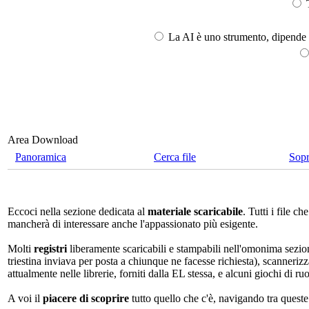
T
La AI è uno strumento, dipende l
Area Download
Panoramica
Cerca file
Sop
Eccoci nella sezione dedicata al
materiale scaricabile
. Tutti i file 
mancherà di interessare anche l'appassionato più esigente.
Molti
registri
liberamente scaricabili e stampabili nell'omonima sezio
triestina inviava per posta a chiunque ne facesse richiesta), scannerizz
attualmente nelle librerie, forniti dalla EL stessa, e alcuni giochi di ruo
A voi il
piacere di scoprire
tutto quello che c'è, navigando tra quest