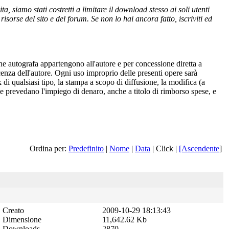
 siamo stati costretti a limitare il download stesso ai soli utenti
isorse del sito e del forum. Se non lo hai ancora fatto, iscriviti ed
one autografa appartengono all'autore e per concessione diretta a
cenza dell'autore. Ogni uso improprio delle presenti opere sarà
 di qualsiasi tipo, la stampa a scopo di diffusione, la modifica (a
 che prevedano l'impiego di denaro, anche a titolo di rimborso spese, e
Ordina per:
Predefinito
|
Nome
|
Data
| Click |
[Ascendente
]
Creato
2009-10-29 18:13:43
Dimensione
11,642.62 Kb
Downloads
2870