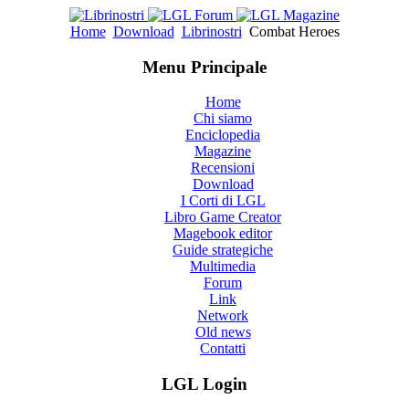
Home
Download
Librinostri
Combat Heroes
Menu Principale
Home
Chi siamo
Enciclopedia
Magazine
Recensioni
Download
I Corti di LGL
Libro Game Creator
Magebook editor
Guide strategiche
Multimedia
Forum
Link
Network
Old news
Contatti
LGL Login