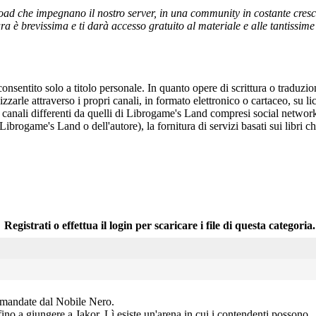
ad che impegnano il nostro server, in una community in costante crescita,
a è brevissima e ti darà accesso gratuito al materiale e alle tantissime r
onsentito solo a titolo personale. In quanto opere di scrittura o traduzi
arle attraverso i propri canali, in formato elettronico o cartaceo, su li
r canali differenti da quelli di Librogame's Land compresi social network
 Librogame's Land o dell'autore), la fornitura di servizi basati sui libri
Registrati o effettua il login per scaricare i file di questa categoria.
comandate dal Nobile Nero.
ti fino a giungere a Jakor. Lì esiste un'arena in cui i contendenti possono