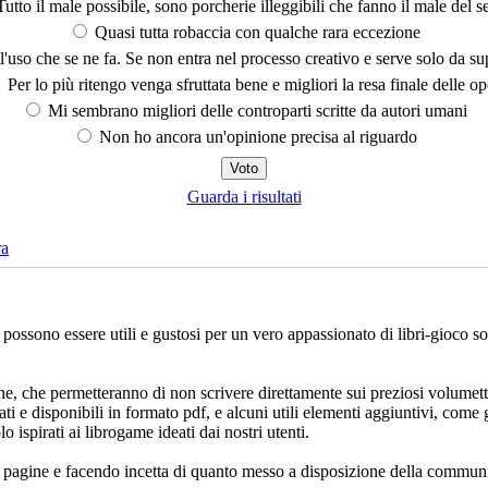
utto il male possibile, sono porcherie illeggibili che fanno il male del se
Quasi tutta robaccia con qualche rara eccezione
'uso che se ne fa. Se non entra nel processo creativo e serve solo da s
Per lo più ritengo venga sfruttata bene e migliori la resa finale delle op
Mi sembrano migliori delle controparti scritte da autori umani
Non ho ancora un'opinione precisa al riguardo
Guarda i risultati
ra
che possono essere utili e gustosi per un vero appassionato di libri-gioco 
ne, che permetteranno di non scrivere direttamente sui preziosi volumett
ati e disponibili in formato pdf, e alcuni utili elementi aggiuntivi, come 
lo ispirati ai librogame ideati dai nostri utenti.
e pagine e facendo incetta di quanto messo a disposizione della communi