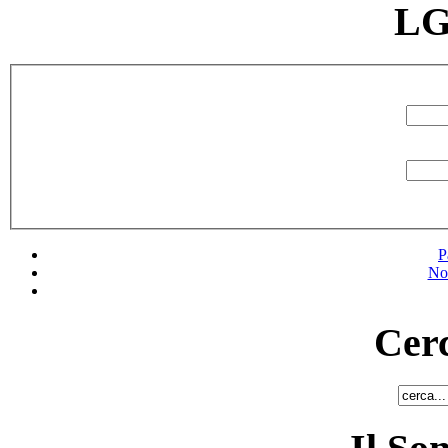
LG
P
No
Cerc