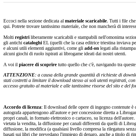
Eccoci nella sezione dedicata al
materiale scaricabile
. Tutti i file c
qui. Potrete trovare tantissimo materiale, che non mancherà di interes
Molti
registri
liberamente scaricabili e stampabili nell'omonima sezio
gli antichi
cataloghi
EL (quelli che la casa editrice triestina inviava p
e alcuni utili elementi aggiuntivi, come gli
add-on
legati alla ristampa
alcuni giochi di ruolo ispirati ai librogame ideati dai nostri utenti.
A voi il
piacere di scoprire
tutto quello che c'è, navigando tra quest
ATTENZIONE
: a causa della grande quantità di richieste di down
stati costretti a limitare il download stesso ai soli utenti registrati, 
accesso gratuito al materiale e alle tantissime risorse del sito e del 
Accordo di licenza
: Il download delle opere di ingegno contenute è c
autografa appartengono all'autore e per concessione diretta a Librogam
propri canali, in formato elettronico o cartaceo, su licenza dell'autor
vietata la vendita, la diffusione per canali differenti da quelli di Li
diffusione, la modifica (a qualsiasi livello compresa la rilegatura senz
basati sui libri che prevedano l'impiego di denaro, anche a titolo di r