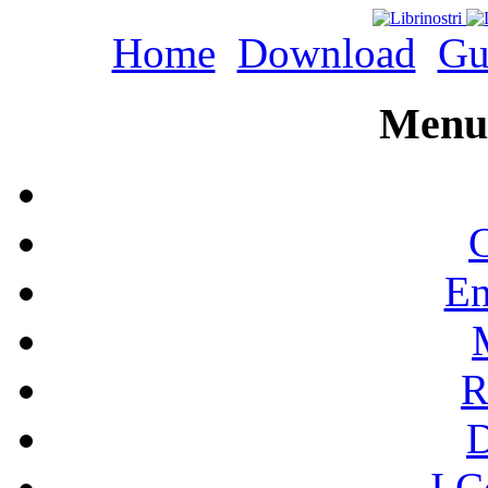
Home
Download
Gu
Menu 
C
En
R
I C