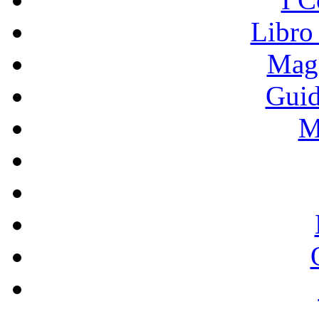
Libro
Mage
Guid
M