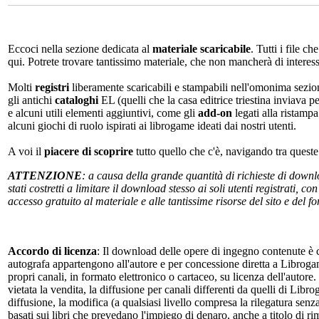
Eccoci nella sezione dedicata al
materiale scaricabile
. Tutti i file c
qui. Potrete trovare tantissimo materiale, che non mancherà di interes
Molti
registri
liberamente scaricabili e stampabili nell'omonima sezio
gli antichi
cataloghi
EL (quelli che la casa editrice triestina inviava p
e alcuni utili elementi aggiuntivi, come gli
add-on
legati alla ristampa
alcuni giochi di ruolo ispirati ai librogame ideati dai nostri utenti.
A voi il
piacere di scoprire
tutto quello che c'è, navigando tra quest
ATTENZIONE
: a causa della grande quantità di richieste di down
stati costretti a limitare il download stesso ai soli utenti registrati, 
accesso gratuito al materiale e alle tantissime risorse del sito e del 
Accordo di licenza
: Il download delle opere di ingegno contenute è c
autografa appartengono all'autore e per concessione diretta a Librogam
propri canali, in formato elettronico o cartaceo, su licenza dell'autor
vietata la vendita, la diffusione per canali differenti da quelli di Li
diffusione, la modifica (a qualsiasi livello compresa la rilegatura senz
basati sui libri che prevedano l'impiego di denaro, anche a titolo di r