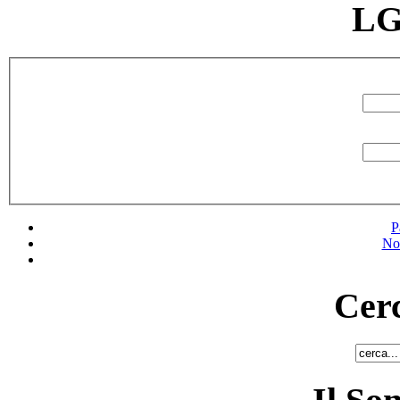
LG
P
No
Cerc