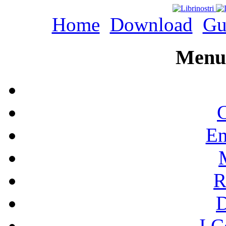
Home
Download
Gu
Menu 
C
En
R
I C