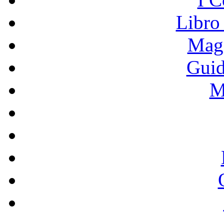
Libro
Mage
Guid
M