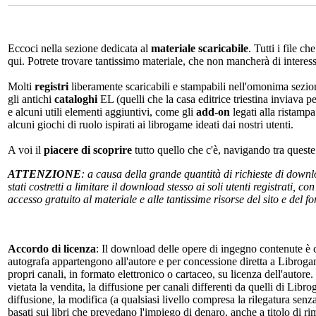
Eccoci nella sezione dedicata al
materiale scaricabile
. Tutti i file c
qui. Potrete trovare tantissimo materiale, che non mancherà di interes
Molti
registri
liberamente scaricabili e stampabili nell'omonima sezio
gli antichi
cataloghi
EL (quelli che la casa editrice triestina inviava p
e alcuni utili elementi aggiuntivi, come gli
add-on
legati alla ristampa
alcuni giochi di ruolo ispirati ai librogame ideati dai nostri utenti.
A voi il
piacere di scoprire
tutto quello che c'è, navigando tra quest
ATTENZIONE
: a causa della grande quantità di richieste di down
stati costretti a limitare il download stesso ai soli utenti registrati, 
accesso gratuito al materiale e alle tantissime risorse del sito e del 
Accordo di licenza
: Il download delle opere di ingegno contenute è c
autografa appartengono all'autore e per concessione diretta a Librogam
propri canali, in formato elettronico o cartaceo, su licenza dell'autor
vietata la vendita, la diffusione per canali differenti da quelli di Li
diffusione, la modifica (a qualsiasi livello compresa la rilegatura senz
basati sui libri che prevedano l'impiego di denaro, anche a titolo di r