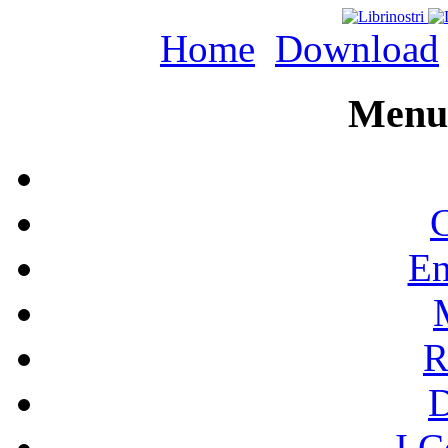
Home
Download
Menu 
C
En
R
I C