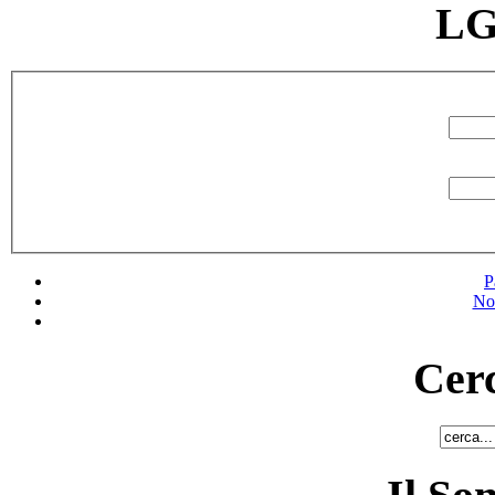
LG
P
No
Cerc