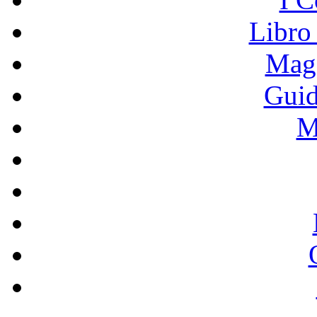
Libro
Mage
Guid
M