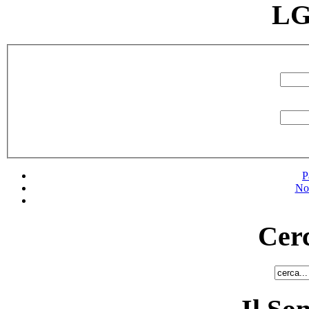
LG
P
No
Cerc