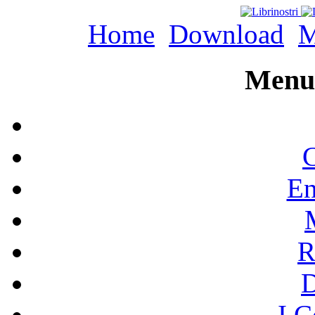
Home
Download
M
Menu 
C
En
R
I C