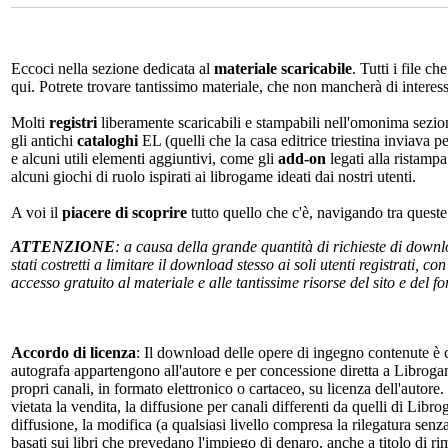
Eccoci nella sezione dedicata al
materiale scaricabile
. Tutti i file c
qui. Potrete trovare tantissimo materiale, che non mancherà di interes
Molti
registri
liberamente scaricabili e stampabili nell'omonima sezio
gli antichi
cataloghi
EL (quelli che la casa editrice triestina inviava p
e alcuni utili elementi aggiuntivi, come gli
add-on
legati alla ristampa
alcuni giochi di ruolo ispirati ai librogame ideati dai nostri utenti.
A voi il
piacere di scoprire
tutto quello che c'è, navigando tra quest
ATTENZIONE
: a causa della grande quantità di richieste di down
stati costretti a limitare il download stesso ai soli utenti registrati, 
accesso gratuito al materiale e alle tantissime risorse del sito e del 
Accordo di licenza
: Il download delle opere di ingegno contenute è c
autografa appartengono all'autore e per concessione diretta a Librogam
propri canali, in formato elettronico o cartaceo, su licenza dell'autor
vietata la vendita, la diffusione per canali differenti da quelli di Li
diffusione, la modifica (a qualsiasi livello compresa la rilegatura senz
basati sui libri che prevedano l'impiego di denaro, anche a titolo di r