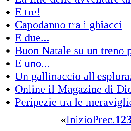
E tre!
Capodanno tra i ghiacci
E due...
Buon Natale su un treno p
E uno...
Un gallinaccio all'esplor
Online il Magazine di D
Peripezie tra le meravigl
«
Inizio
Prec.
1
2