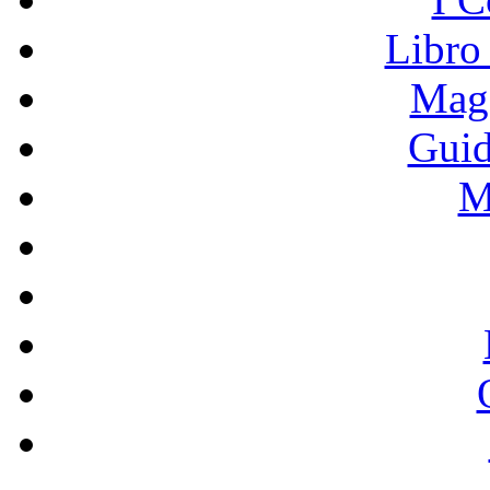
Libro
Mage
Guid
M