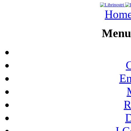
Hom
Menu 
C
En
R
I C