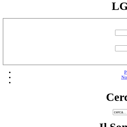
LG
P
No
Cerc