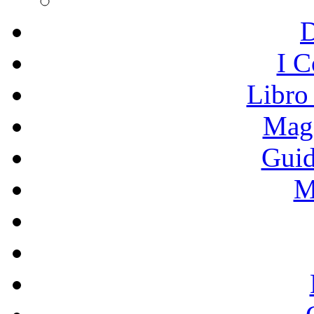
I C
Libro
Mage
Guid
M