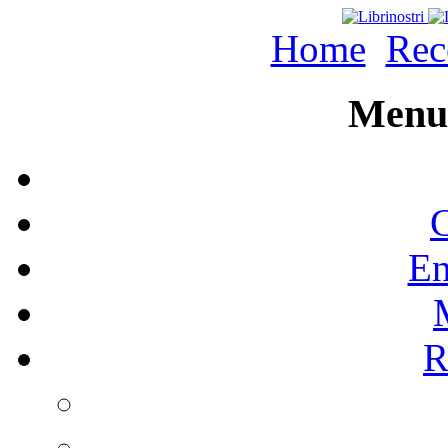
Home
Rec
Menu 
C
En
R