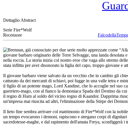
Guarda
Dettaglio Abstract
Serie Fire*Wolf
Recensore
FalcodellaTempe
Brennan, già conosciuto per due serie molto apprezzate come “Alla
giovane barbaro originario delle Terre Selvagge, una landa desolata e d
nella roccia. La storia inizia col nostro eroe che vaga allo stremo del
stata inflitta per aver disonorato la figlia del capo, troppo giovane e 
Il giovane barbaro viene salvato da un vecchio che in cambio gli chiede
catturato da dei mercanti di schiavi, poi fugge in una valle tetra e mis
il figlio di un potente mago, Lord Xandine, che lo accoglie nel suo cas
guerriero-mago, con al fianco la demoniaca Spada del Destino da cui 
il regno di Harn al soldo del vicino regno di Kaandor. Dapprima riusci
un'impresa mai riuscita ad altri, l'eliminazione della Stirpe dei Demon
Il lieto fine sembra arrivare col matrimonio di Fire*Wolf con la nobil
un tempo evocarono i demoni, rapiscono e stregano corpi di dignitari
sacerdotesse-maghe, e dal rapimento dell'amata Freya, sconfiggerà i 