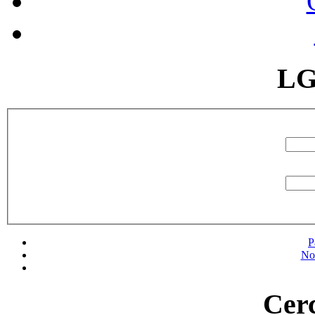
LG
P
No
Cerc