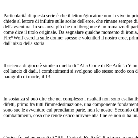
Particolarità di questa serie è che il lettore/giocatore non la vive in pri
chiede al lettore di influire sulle scelte dell'eroe, che rimane sempre 
dell'avventura. In sostanza più che un librogame è un romanzo di parte
come dice il titolo originale. Da segnalare qualche momento di ironia, 
Fire*Wolf esercita sulle donne: spesso e volentieri il nostro eroe, prim
dall'inizio della storia.
Il sistema di gioco è simile a quello di “Alla Corte di Re Artù”: c'è un
col lancio di dadi, i combattimenti si svolgono allo stesso modo con da
paragrafo di morte, il 13.
In sostanza si può dire che nel complesso i risultati non sono esaltant
difetti, primo fra tutti l'immedesimazione, una componente fondamental
sono sue le avventure cui prendiamo parte, non le nostre. Secondo dife
combattimenti, cosa che rende ostico arrivare alla fine se non si ha u
Curiosità: nel numero 6 di “Alla Corte di Re Artù” Pip trova in una d