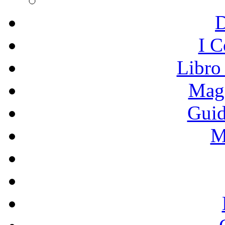
I C
Libro
Mage
Guid
M