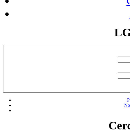
LG
P
No
Cerc