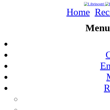
Home
Rec
Menu 
C
En
R