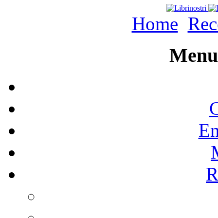
Home
Rec
Menu 
C
En
R