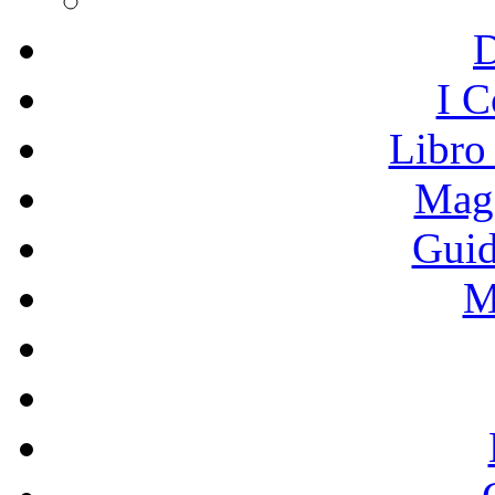
I C
Libro
Mage
Guid
M