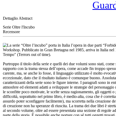
Guarda
Dettaglio Abstract
Serie Oltre l'Incubo
Recensore
La serie “Oltre l’incubo” porta in Italia l’opera in due parti “Forb
Workshop. Pubblicato in Gran Bretagna nel 1985, arriva in Italia nel 
Tempo" (Terrors out of time).
Purtroppo il titolo della serie e quelli dei due volumi sono stati, come
rapporto con la trama stessa dell’opera, come accade fin troppo spesso. 
carente, ma, se anche lo fosse, il linguaggio utilizzato è molto evocat
eccezionale, dato che il risultato italiano è comunque buono. Assolut
caratterizzanti della serie sono le figure interne. I paragrafi sono in e
atmosfere ed elementi adatti a sviluppare le strategie del personaggio n
le sconfitte poco motivate, le scelte senza ragionamento, gli oggetti o
difficoltà, soprattutto nel primo libro, è medio-alta, cosa che è corret
assurdo poter sconfiggere facilmente), ma scorretta nella creazione del 
di creazione non ha speranze di riuscita. La trama dei due libri è st
al secondo volume, oltre ad essere presentata una sezione di regole ada
parte della storia. È possibile anche portare con sé tutti oggetti trova