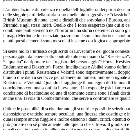
L’ambientazione di partenza è quella dell’Inghilterra dei primi decenni
delle singole parti della storia sono quelle più suggestive e “classic
British Museum di notte, aerei e dirigibili che sorvolano l’Europa, anti
Piramidi e agli stessi inferi. Quello che è forse esagerato (ma qui si ca
combinare tanti elementi dell’horror in una storia coerente: ci sono gli 
il mago Merlino e lo scienziato pazzo con il suo laboratorio e i suoi mos
e tutti questi elementi sono mescolati insieme con logica e appropriatez
Si sente molto l’influsso degli scritti di Lovecraft e dei giochi connes
personaggio, da tenere sotto controllo almeno quanto la “Resistenza”. 
5 “qualità” da riportare nel “registro del personaggio”: Forza, Resiste
Endurance and Dexterity). Forza, Intelligenza e Abilità vanno definit
distribuire i punti. Resistenza e Volontà sono rispettivamente il doppio
tirando due dadi a sei facce per ottenere un numero minore o uguale a 
Resistenza e Volontà. Quando si raggiunge il punteggio di 0 in una di 
concludono con una sconfitta l’avventura. Un ospedale psichiatrico a
condizione di beatitudine ed una di tormento eterne sono i finali des
anche una Tavola di Combattimento, che serve a confrontare le qualità
Ottime le possibilità di scelta durante gli scontri: è possibile selezion
disposizione e tattiche sempre peculiari, una finezza che costringe e i
quasi sempre anche fuggire e inoltre esistono i danni critici, ottenuti
può portare con sé praticamente tutto quello che si trova. Il giudizio è
e realizzata in maniera intelligente e piacevole, con una alta giocabi