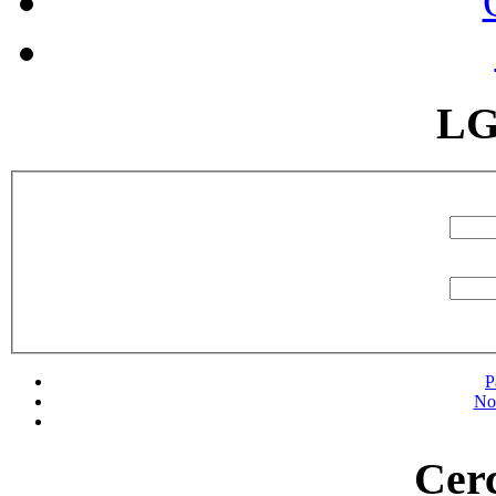
LG
P
No
Cerc