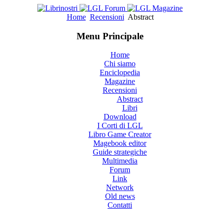
Home
Recensioni
Abstract
Menu Principale
Home
Chi siamo
Enciclopedia
Magazine
Recensioni
Abstract
Libri
Download
I Corti di LGL
Libro Game Creator
Magebook editor
Guide strategiche
Multimedia
Forum
Link
Network
Old news
Contatti