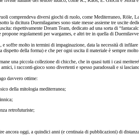
ne riviste italiane del settore ludico, come K., Kaos, E. Giochi e Storia 
milaruoli comprendeva diversi giochi di ruolo, come Mediterraneo, Röle,
otto la dicitura Duemilagames sono state messe assieme tre uscite dedica
scita: rispettivamente Dream Team, dedicato ad una sorta di “fantacalc
he propone regolamenti per wargames, e altri tre in quella di Duemilavve
i, e soffre molto in termini di impaginazione, data la necessità di infilar
 a dispetto della forma) e che per ogni uscita il materiale è sempre molto
imane una piccola collezione di chicche, che in quasi tutti i casi meriter
 amici, i racconti-gioco sono divertenti e spesso paradossali e si lascian
tengo davvero ottime:
ico della mitologia mediterranea;
innica;
za retrofuturiste;
dire ancora oggi, a quindici anni (e centinaia di pubblicazioni) di distanz