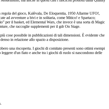
e Modellismo, ma anche in questi casi i fascicoli prodotti dalla Quality
 La regola del gioco, Kalèvala, De Eloquentia, 1950 Allarme UFO!,
te ad avventure a bivi e in solitaria, come Mitico! e Spartaco;
io” per il basket, ed Elemental Wars, che invece è una sorta di Magic
nture, che raccoglie supplementi per il gdr On Stage.
e più cose possibile in pubblicazioni di tali dimensioni. È evidente che
 denso in relazione allo spazio a disposizione.
ebbero una riscoperta. I giochi di comitato presenti sono ottimi esempi
o leggere d'un fiato e anche tra i giochi di ruolo si nascondono delle
a.