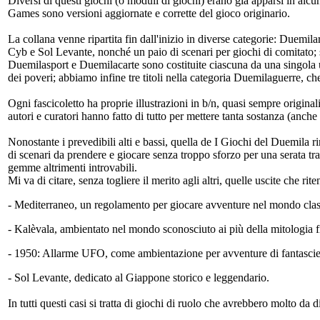
Diversi di questi giochi (o moduli di giochi) erano già apparsi in alcu
Games sono versioni aggiornate e corrette del gioco originario.
La collana venne ripartita fin dall'inizio in diverse categorie: Due
Cyb e Sol Levante, nonché un paio di scenari per giochi di comitato; s
Duemilasport e Duemilacarte sono costituite ciascuna da una singola u
dei poveri; abbiamo infine tre titoli nella categoria Duemilaguerre, c
Ogni fascicoletto ha proprie illustrazioni in b/n, quasi sempre original
autori e curatori hanno fatto di tutto per mettere tanta sostanza (anche
Nonostante i prevedibili alti e bassi, quella de I Giochi del Duemila r
di scenari da prendere e giocare senza troppo sforzo per una serata tra
gemme altrimenti introvabili.
Mi va di citare, senza togliere il merito agli altri, quelle uscite che ri
- Mediterraneo, un regolamento per giocare avventure nel mondo class
- Kalèvala, ambientato nel mondo sconosciuto ai più della mitologia f
- 1950: Allarme UFO, come ambientazione per avventure di fantascien
- Sol Levante, dedicato al Giappone storico e leggendario.
In tutti questi casi si tratta di giochi di ruolo che avrebbero molto da 