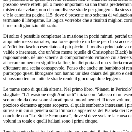
possono avere effetti più o meno importanti su una trama predetermina
mistero da svelare, non ci sono diverse strade per giungere alla stessa 
c’è la canonica pagina 115, dove è presente uno schema di valutazione
terminato il librogame. La logica vorrebbe che a risultati migliori co
il metro di giudizio utilizzato.
Di solito è possibile completare la missione in pochi minuti, perché 
ampi intermezzi narrativi, ma forse questo è un bene per chi si accos
all’effettivo fascino esercitato sui più piccini. Il motivo principale v
valide o insensate, che un’altra mente (quella di Christopher Black) h
ragionamento, né uno schema di comportamento virtuoso cui attenersi; i
attaccare un nemico significa la fine, in altri porta ad una vittoria r
effettuare una scelta consapevole. Penso che anche un bambino si renda
purtroppo questi librogame non hanno un’idea chiara del giusto e dell
si possono tentare tutte le strade rende il gioco rapido e leggero.
Le trame sono di qualità alterna. Nel primo libro, “Pianeti in Pericolo
sbagliate. “L’Invasione degli Androidi” inizia con l’attacco di un eser
scoprendo da dove sono sbucati questi nuovi nemici. Il terzo volume, “
prezioso elemento appena scoperto, al quale sembrano interessati i pirat
surreale in cui si penetra sotto l’innocua apparenza del Pianeta dei Diver
conclude con “Le Stelle Scomparse”, dove si deve svelare la causa del
volumi in totale e quelli italiani sono i primi cinque.
Tenuto conto che si tratta di una serie per bambini, il giudizio su “Av