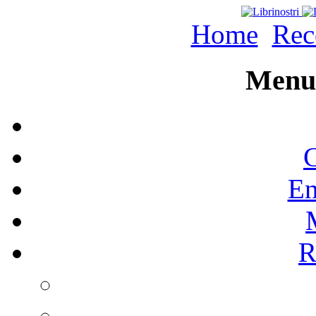
Home
Rec
Menu 
C
En
R