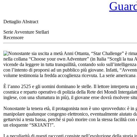
Guarda
Dettaglio Abstract
Serie Avventure Stellari
Recensore
Nonostante sia uscita a metà Anni Ottanta, “Star Challenge” è rima
nella collana “Choose your own Adventure” (in Italia “Scegli la tua Av
vicende da leggere in tutta tranquillità, contando solo sull’intelligen
con l’intento di proporsi ad un pubblico più giovane. Infatti, “Avventure
volume testimonia la fredda accoglienza ricevuta. La serie americana 
È l’anno 2525 e gli uomini dominano le stelle. Il lettore interpreta un
cosmica e reparto operativo di polizia della Rete dei Mondi Intergal
inglese, con una sfumatura in più), il giovane eroe dovrà risolvere situ
Nonostante la tenera età, il protagonista non è uno sprovveduto: è in 
manipolare qualunque congegno elettronico, eventualmente aiutato da 
gettarvisi a testa bassa, perché si può morire con la stessa facilità con
un eloquente “SKIANT!”.
La peculiarità di questi racconti consiste nell’evoluzione della storia 