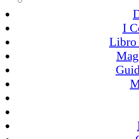
I C
Libro
Mage
Guid
M