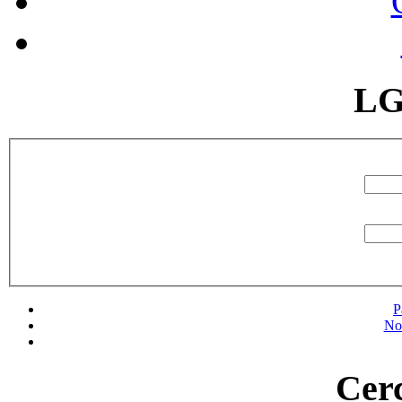
LG
P
No
Cerc