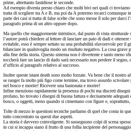
prime, altrettanto fastidiose le seconde.
Ad esempio diventa presto chiaro che molti bivi nei quali ci troviamo a d
tratta di scegliere tra A e B, ma poi da A potremo recarci comunque i
parte dei casi si tratta di false scelte che sono messe lì solo per darci
paragrafo prima di un altro oppure dopo.
Ma quello che maggiormente intristisce, dal punto di vista strutturale
l’autore potrà chiedere al lettore di lanciare un paio di dadi e ottener
evitabile, esso è sempre settato su una probabilità sfavorevole per il 
bilanciare in qualsivoglia modo un risultato negativo. La cosa grave p
alla fine della storia. Questo sistema non è divertente e tanto meno s
toccherà fare un lancio di dado sarà necessario non perdere il segno, c
d’ufficio al paragrafo relativo al successo.
Inoltre queste istant death sono molto forzate. Va bene che il nostr
se ranger fa molto più figo come termine, ma trovo assurdo scivolare 
nel bosco e morire! Ricevere una bastonata e morire!
Infine menziono rapidamente la presenza di pochi ma discreti disegni 
profano, ho trovato i disegni di buona fattura e decisamente adeguati 
bosco, o oggetti, meno quando si cimentano con figure e, soprattutto,
Tolte di mezzo le questioni tecniche parliamo di quel che conta in quest
tutto concentrato su questi due aspetti.
La storia è davvero coinvolgente. Si susseguono colpi di scena spesso i
in cui si incappa siano il frutto di una follia incipiente del personaggio