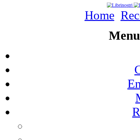
Home
Rec
Menu 
C
En
R