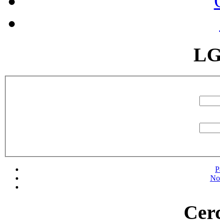
LG
P
No
Cerc