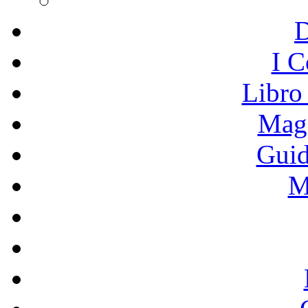
I C
Libro
Mage
Guid
M