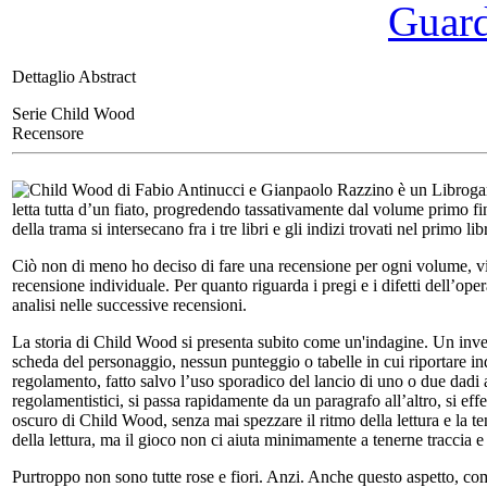
Guarda
Dettaglio Abstract
Serie Child Wood
Recensore
Child Wood di Fabio Antinucci e Gianpaolo Razzino è un Librogame
letta tutta d’un fiato, progredendo tassativamente dal volume primo fino
della trama si intersecano fra i tre libri e gli indizi trovati nel primo l
Ciò non di meno ho deciso di fare una recensione per ogni volume, vi
recensione individuale. Per quanto riguarda i pregi e i difetti dell’ope
analisi nelle successive recensioni.
La storia di Child Wood si presenta subito come un'indagine. Un invest
scheda del personaggio, nessun punteggio o tabelle in cui riportare ind
regolamento, fatto salvo l’uso sporadico del lancio di uno o due dadi a
regolamentistici, si passa rapidamente da un paragrafo all’altro, si ef
oscuro di Child Wood, senza mai spezzare il ritmo della lettura e la tens
della lettura, ma il gioco non ci aiuta minimamente a tenerne traccia e 
Purtroppo non sono tutte rose e fiori. Anzi. Anche questo aspetto, come