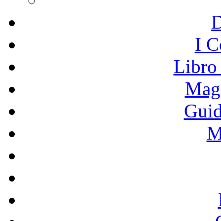
I C
Libro
Mage
Guid
M