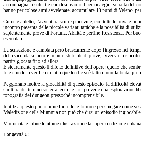
accompagna ai soliti tre che descrivono il personaggio: si tratta del co
hanno pericolose armi avvelenate: accumulare 18 punti di Veleno, par
Come già detto, l’avventura scorre piacevole, con tutte le trovate fin
incontro presenta delle piccole varianti tattiche e la possibilità di util
sapientemente prove di Fortuna, Abilità e perfino Resistenza. Per bu
esemplare.
La sensazione è cambiata però bruscamente dopo l'ingresso nel tempio. 
della vicenda si incorre in un rush finale di prove, avversari, ostacoli 
partita giocata fino ad allora.
È sicuramente questo il difetto definitivo dell’opera: quello che sembr
fine chiede la verifica di tutto quello che si è fatto o non fatto dal pri
Peggiorano inoltre la giocabilità di questo episodio, la difficoltà elevat
struttura del tempio sotterraneo, che non prevede una esplorazione libe
topografia del dungeon pressoché incomprensibile.
Inutile a questo punto tirare fuori delle formule per spiegare come s
Maledizione della Mummia non può che dirsi un episodio ingiocabile 
Vanno citate infine le ottime illustrazioni e la superba edizione italia
Longevità 6: