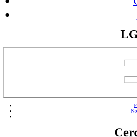
LG
P
No
Cerc