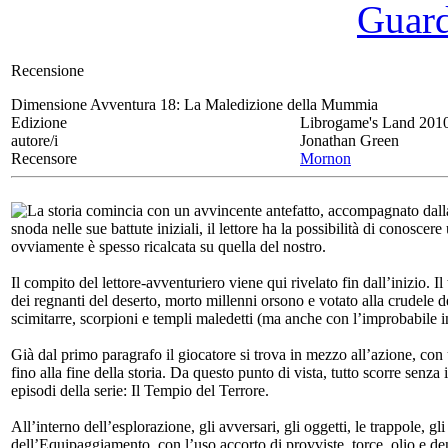
Guarda
Recensione
Dimensione Avventura 18:
La Maledizione della Mummia
Edizione
Librogame's Land 201
autore/i
Jonathan Green
Recensore
Mornon
La storia comincia con un avvincente antefatto, accompagnato dalla
snoda nelle sue battute iniziali, il lettore ha la possibilità di conosce
ovviamente è spesso ricalcata su quella del nostro.
Il compito del lettore-avventuriero viene qui rivelato fin dall’inizio. I
dei regnanti del deserto, morto millenni orsono e votato alla crudele de
scimitarre, scorpioni e templi maledetti (ma anche con l’improbabile i
Già dal primo paragrafo il giocatore si trova in mezzo all’azione, con u
fino alla fine della storia. Da questo punto di vista, tutto scorre senza 
episodi della serie: Il Tempio del Terrore.
All’interno dell’esplorazione, gli avversari, gli oggetti, le trappole, g
dell’Equipaggiamento, con l’uso accorto di provviste, torce, olio e de