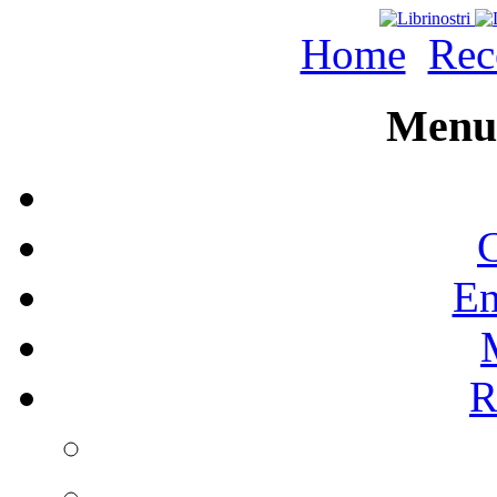
Home
Rec
Menu 
C
En
R