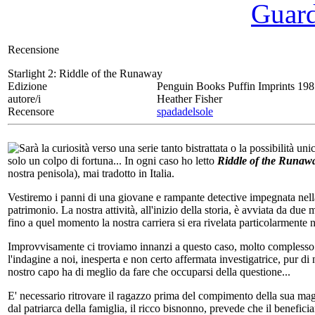
Guarda
Recensione
Starlight 2:
Riddle of the Runaway
Edizione
Penguin Books Puffin Imprints 19
autore/i
Heather Fisher
Recensore
spadadelsole
Sarà la curiosità verso una serie tanto bistrattata o la possibilità uni
solo un colpo di fortuna... In ogni caso ho letto
Riddle of the Runaw
nostra penisola), mai tradotto in Italia.
Vestiremo i panni di una giovane e rampante detective impegnata nella
patrimonio. La nostra attività, all'inizio della storia, è avviata da d
fino a quel momento la nostra carriera si era rivelata particolarmente 
Improvvisamente ci troviamo innanzi a questo caso, molto complesso e i
l'indagine a noi, inesperta e non certo affermata investigatrice, pur di 
nostro capo ha di meglio da fare che occuparsi della questione...
E' necessario ritrovare il ragazzo prima del compimento della sua mag
dal patriarca della famiglia, il ricco bisnonno, prevede che il benefici