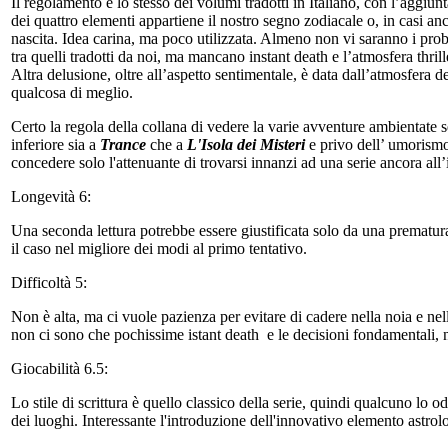
Il regolamento è lo stesso dei volumi tradotti in Italiano, con l’aggiu
dei quattro elementi appartiene il nostro segno zodiacale o, in casi an
nascita. Idea carina, ma poco utilizzata. Almeno non vi saranno i prob
tra quelli tradotti da noi, ma mancano instant death e l’atmosfera thril
Altra delusione, oltre all’aspetto sentimentale, è data dall’atmosfera 
qualcosa di meglio.
Certo la regola della collana di vedere la varie avventure ambientate sem
inferiore sia a
Trance
che a
L'Isola dei Misteri
e privo dell’ umorism
concedere solo l'attenuante di trovarsi innanzi ad una serie ancora all’
Longevità 6:
Una seconda lettura potrebbe essere giustificata solo da una prematur
il caso nel migliore dei modi al primo tentativo.
Difficoltà 5:
Non è alta, ma ci vuole pazienza per evitare di cadere nella noia e nell
non ci sono che pochissime istant death e le decisioni fondamentali, non
Giocabilità 6.5:
Lo stile di scrittura è quello classico della serie, quindi qualcuno lo o
dei luoghi. Interessante l'introduzione dell'innovativo elemento astro