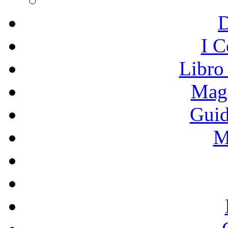
I C
Libro
Mage
Guid
M