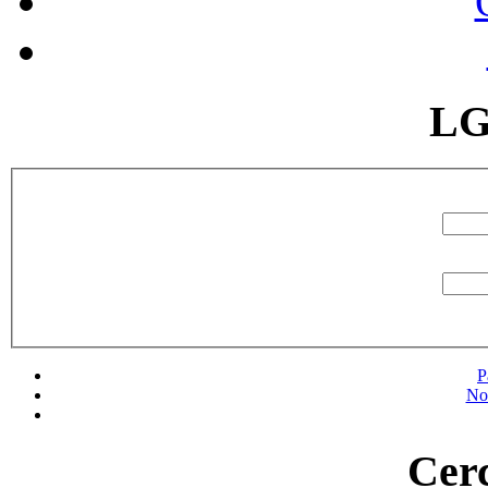
LG
P
No
Cerc