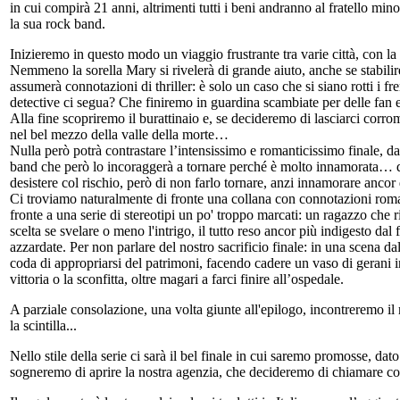
in cui compirà 21 anni, altrimenti tutti i beni andranno al fratello min
la sua rock band.
Inizieremo in questo modo un viaggio frustrante tra varie città, con la
Nemmeno la sorella Mary si rivelerà di grande aiuto, anche se stabilire
assumerà connotazioni di thriller: è solo un caso che si siano rotti i f
detective ci segua? Che finiremo in guardina scambiate per delle fan e
Alla fine scopriremo il burattinaio e, se decideremo di lasciarci corrom
nel bel mezzo della valle della morte…
Nulla però potrà contrastare l’intensissimo e romanticissimo finale, 
band che però lo incoraggerà a tornare perché è molto innamorata… del
desistere col rischio, però di non farlo tornare, anzi innamorare anco
Ci troviamo naturalmente di fronte una collana con connotazioni roma
fronte a una serie di stereotipi un po' troppo marcati: un ragazzo che r
scelta se svelare o meno l'intrigo, il tutto reso ancor più indigesto dal 
azzardate. Per non parlare del nostro sacrificio finale: in una scena d
coda di appropriarsi del patrimoni, facendo cadere un vaso di gerani in
vittoria o la sconfitta, oltre magari a farci finire all’ospedale.
A parziale consolazione, una volta giunte all'epilogo, incontreremo il
la scintilla...
Nello stile della serie ci sarà il bel finale in cui saremo promosse, dato
sogneremo di aprire la nostra agenzia, che decideremo di chiamare con