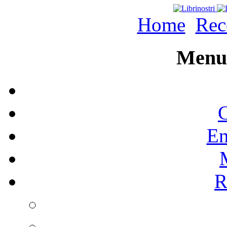
Home
Rec
Menu 
C
En
R