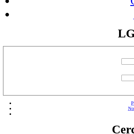
LG
P
No
Cerc