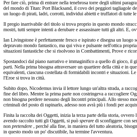
Per fare ciò, prima di entrare nella tenebrosa torre degli ultimi paragraf
del mondo di Titan: Port Blacksand, il covo dei peggiori tagliagole de
un luogo di pirati, ladri, corrotti, individui abietti e truffatori di tutt
Il pregio inarrivabile del titolo si trova proprio in questo mondo strac
mostri, tutti sempre intenti a derubare e assassinare tutti gli altri. E, 
Ian Livingstone è perfettamente fresco e ispirato e disegna un luogo se
depravato mondo fantastico, ma qui viva e pulsante nell'ottica propri
situazioni fantastiche che si risolvono in Combattimenti, Prove e ricor
Spostandoci dal piano narrativo e immaginifico a quello di gioco, il giu
parti. Nella prima bisogna attraversare un quartiere della città e in quest
equivalenti, ciascuna costellata di formidabili incontri e situazioni. 
l'Eroe si trova in città.
Subito dopo, Nicodemus invia il lettore lungo un'altra strada, a racco
fine del libro. Mentre la prima parte non costringeva a raccogliere Ogge
non bisogna perdere nessuno degli Incontri principali. Allo stesso mod
criminali del posto di rapinarlo, adesso non avrà più i fondi per acqu
Finita la raccolta dei Oggetti, inizia la terza parte della storia, ovver
avendo raccolto tutti gli Oggetti, si può
sperare
di sconfiggere con se
non
pretendere
, perché alla fine, in maniera del tutto aleatoria, biso
in questo modo un po' discutibile, ha termine l'avventura.