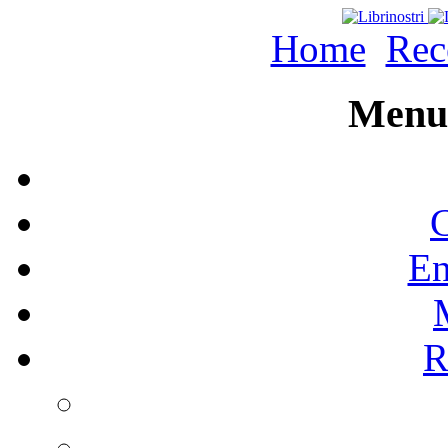
Home
Rec
Menu 
C
En
R