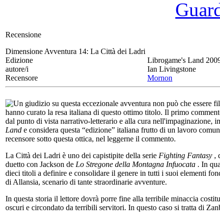
Guarda
Recensione
Dimensione Avventura 14:
La Città dei Ladri
Edizione
Librogame's Land 200
autore/i
Ian Livingstone
Recensore
Mornon
Un giudizio su questa eccezionale avventura non può che essere fil
hanno curato la resa italiana di questo ottimo titolo. Il primo commen
dal punto di vista narrativo-letterario e alla cura nell'impaginazione,
Land
e considera questa “edizione” italiana frutto di un lavoro comune
recensore sotto questa ottica, nel leggerne il commento.
La Città dei Ladri è uno dei capistipite della serie
Fighting Fantasy
, 
duetto con Jackson de
Lo Stregone della Montagna Infuocata
. In qu
dieci titoli a definire e consolidare il genere in tutti i suoi elementi 
di Allansia, scenario di tante straordinarie avventure.
In questa storia il lettore dovrà porre fine alla terribile minaccia cos
oscuri e circondato da terribili servitori. In questo caso si tratta di 