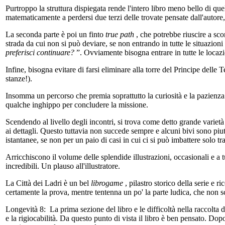
Purtroppo la struttura dispiegata rende l'intero libro meno bello di qu
matematicamente a perdersi due terzi delle trovate pensate dall'autor
La seconda parte è poi un finto
true path
, che potrebbe riuscire a sco
strada da cui non si può deviare, se non entrando in tutte le situazioni
preferisci continuare?
”. Ovviamente bisogna entrare in tutte le locazi
Infine, bisogna evitare di farsi eliminare alla torre del Principe delle
stanze!).
Insomma un percorso che premia soprattutto la curiosità e la pazienza
qualche inghippo per concludere la missione.
Scendendo al livello degli incontri, si trova come detto grande varietà 
ai dettagli. Questo tuttavia non succede sempre e alcuni bivi sono piutt
istantanee, se non per un paio di casi in cui ci si può imbattere solo t
Arricchiscono il volume delle splendide illustrazioni, occasionali e 
incredibili. Un plauso all'illustratore.
La Città dei Ladri è un bel
librogame
, pilastro storico della serie e r
certamente la prova, mentre tentenna un po' la parte ludica, che non
Longevità 8:
La prima sezione del libro e le difficoltà nella raccolta
e la rigiocabilità. Da questo punto di vista il libro è ben pensato. Dopo