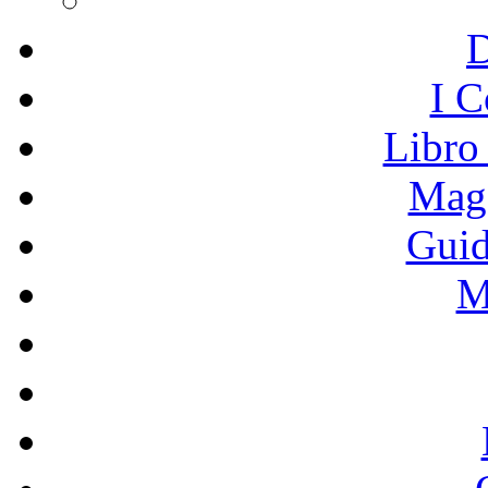
I C
Libro
Mage
Guid
M