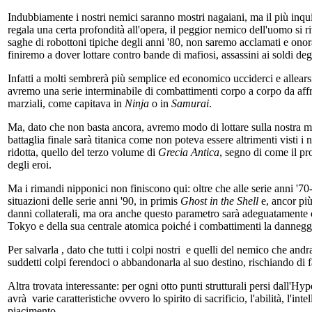
Indubbiamente i nostri nemici saranno mostri nagaiani, ma il più inquiet
regala una certa profondità all'opera, il peggior nemico dell'uomo si r
saghe di robottoni tipiche degli anni '80, non saremo acclamati e onor
finiremo a dover lottare contro bande di mafiosi, assassini ai soldi de
Infatti a molti sembrerà più semplice ed economico ucciderci e allear
avremo una serie interminabile di combattimenti corpo a corpo da affron
marziali, come capitava in
Ninja
o in
Samurai
.
Ma, dato che non basta ancora, avremo modo di lottare sulla nostra mot
battaglia finale sarà titanica come non poteva essere altrimenti visti 
ridotta, quello del terzo volume di
Grecia Antica
, segno di come il pr
degli eroi.
Ma i rimandi nipponici non finiscono qui: oltre che alle serie anni '70-
situazioni delle serie anni '90, in primis
Ghost in the Shell
e, ancor pi
danni collaterali, ma ora anche questo parametro sarà adeguatamente co
Tokyo e della sua centrale atomica poiché i combattimenti la danneggera
Per salvarla , dato che tutti i colpi nostri e quelli del nemico che 
suddetti colpi ferendoci o abbandonarla al suo destino, rischiando di fall
Altra trovata interessante: per ogni otto punti strutturali persi dall'
avrà varie caratteristiche ovvero lo spirito di sacrificio, l'abilità, l'int
piacimento.