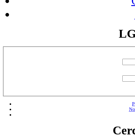
LG
P
No
Cerc