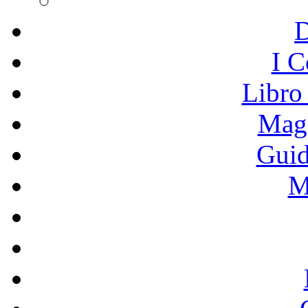
I C
Libro
Mage
Guid
M