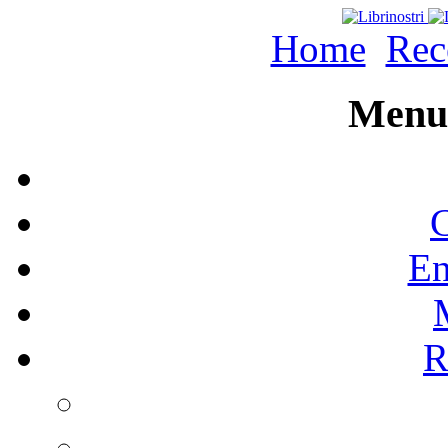
Home
Rec
Menu 
C
En
R