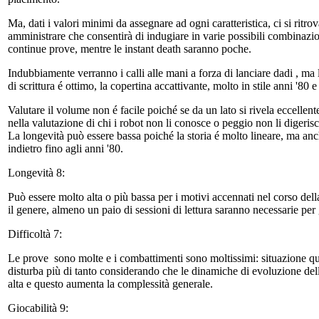
Ma, dati i valori minimi da assegnare ad ogni caratteristica, ci si ritro
amministrare che consentirà di indugiare in varie possibili combinazi
continue prove, mentre le instant death saranno poche.
Indubbiamente verranno i calli alle mani a forza di lanciare dadi , ma la
di scrittura é ottimo, la copertina accattivante, molto in stile anni '80 e
Valutare il volume non é facile poiché se da un lato si rivela eccellen
nella valutazione di chi i robot non li conosce o peggio non li digerisc
La longevità può essere bassa poiché la storia é molto lineare, ma anch
indietro fino agli anni '80.
Longevità 8:
Può essere molto alta o più bassa per i motivi accennati nel corso del
il genere, almeno un paio di sessioni di lettura saranno necessarie per
Difficoltà 7:
Le prove sono molte e i combattimenti sono moltissimi: situazione que
disturba più di tanto considerando che le dinamiche di evoluzione della 
alta e questo aumenta la complessità generale.
Giocabilità 9: