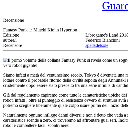
Guarda
Recensione
Fantasy Punk 1:
Muteki Kiojin Hyperion
Edizione
Librogame's Land 201
autore/i
Federico Bianchini
Recensore
spadadelsole
Il primo volume della collana Fantasy Punk si rivela come un sogno
vero robot gigante!
Siamo infatti a metà del ventunesimo secolo, Tokyo é diventata una meg
lottare contro il probabile ritorno della civiltà sepolta degli Annunaki
crudelmente dopo essere stato prescelto tra una serie infinita di candidat
Già dal regolamento capiremo come tutte le caratteristiche tipiche dei rob
robot, infatti , oltre al punteggio di resistenza ovvero di struttura avr
potremo scegliere liberamente quale colpo usare prima dell'inizio dell
Naturalmente ognuno infligge danni diversi e non é detto che vada a s
caratteristica scende a zero, ci troveremo ad affrontare guai seri. Inol
robot e combattere facili scontri aerei.