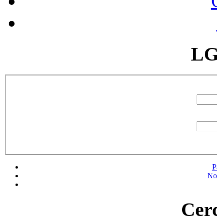
LG
P
No
Cerc