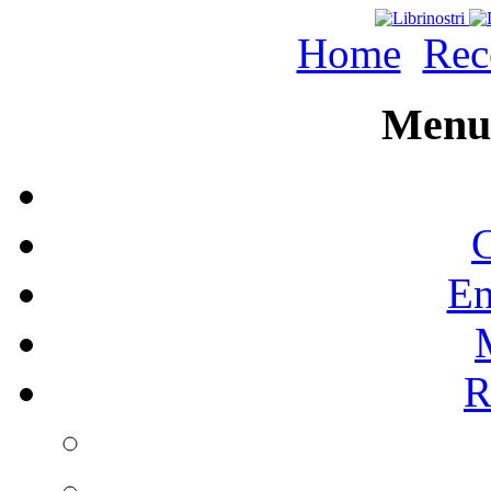
Home
Rec
Menu 
C
En
R