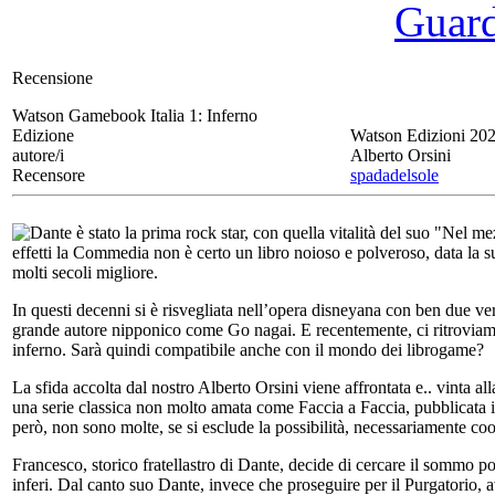
Guarda
Recensione
Watson Gamebook Italia 1:
Inferno
Edizione
Watson Edizioni 20
autore/i
Alberto Orsini
Recensore
spadadelsole
Dante è stato la prima rock star, con quella vitalità del suo "Nel 
effetti la Commedia non è certo un libro noioso e polveroso, data la su
molti secoli migliore.
In questi decenni si è risvegliata nell’opera disneyana con ben due v
grande autore nipponico come Go nagai. E recentemente, ci ritroviamo
inferno. Sarà quindi compatibile anche con il mondo dei librogame?
La sfida accolta dal nostro Alberto Orsini viene affrontata e.. vinta all
una serie classica non molto amata come Faccia a Faccia, pubblicata i
però, non sono molte, se si esclude la possibilità, necessariamente c
Francesco, storico fratellastro di Dante, decide di cercare il sommo po
inferi. Dal canto suo Dante, invece che proseguire per il Purgatorio, avu