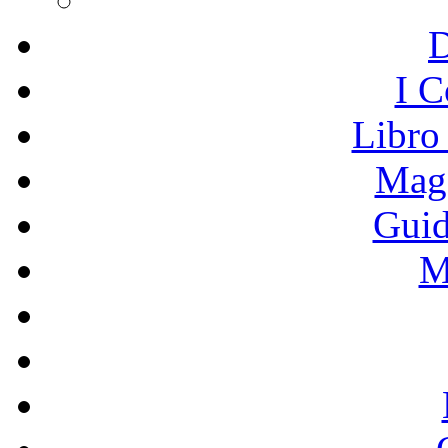
I C
Libro
Mage
Guid
M