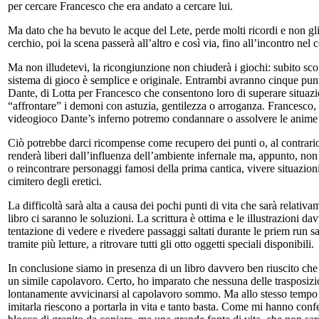
per cercare Francesco che era andato a cercare lui.
Ma dato che ha bevuto le acque del Lete, perde molti ricordi e non gli sa
cerchio, poi la scena passerà all’altro e così via, fino all’incontro nel 
Ma non illudetevi, la ricongiunzione non chiuderà i giochi: subito scop
sistema di gioco è semplice e originale. Entrambi avranno cinque punti 
Dante, di Lotta per Francesco che consentono loro di superare situazion
“affrontare” i demoni con astuzia, gentilezza o arroganza. Francesco,
videogioco Dante’s inferno potremo condannare o assolvere le anime
Ciò potrebbe darci ricompense come recupero dei punti o, al contrario,
renderà liberi dall’influenza dell’ambiente infernale ma, appunto, no
o reincontrare personaggi famosi della prima cantica, vivere situazio
cimitero degli eretici.
La difficoltà sarà alta a causa dei pochi punti di vita che sarà relati
libro ci saranno le soluzioni. La scrittura è ottima e le illustrazioni d
tentazione di vedere e rivedere passaggi saltati durante le priem run s
tramite più letture, a ritrovare tutti gli otto oggetti speciali disponibili.
In conclusione siamo in presenza di un libro davvero ben riuscito che 
un simile capolavoro. Certo, ho imparato che nessuna delle trasposizio
lontanamente avvicinarsi al capolavoro sommo. Ma allo stesso tempo so
imitarla riescono a portarla in vita e tanto basta. Come mi hanno c