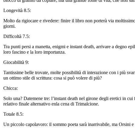
blocco di granito da copiare, ma una grande fonte di vita, che non sa
Longevità 8.5:
Molto da rigiocare e rivedere: finire il libro non porterà via moltissim
giorni.
Difficoltà 7.5:
Tra punti persi a manetta, enigmi e instant death, arrivare a degno ep
loro fascino e la loro importanza.
Giocabilità 9:
Tantissime belle trovate, molte possibilità di interazione con i più sv
un ottimo stile di scrittura: cosa si può volere di più?
Chicca:
Solo una? Datemene tre: l’instant death nel girone degli eretici in cu
relativo finale alternativo enla cena di Trimalcione.
Totale 8.5:
Un piccolo capolavoro: il sommo poeta sarà inarrivabile, ma Orsini e 