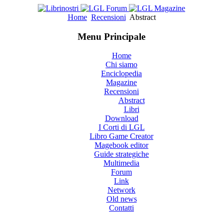
Home
Recensioni
Abstract
Menu Principale
Home
Chi siamo
Enciclopedia
Magazine
Recensioni
Abstract
Libri
Download
I Corti di LGL
Libro Game Creator
Magebook editor
Guide strategiche
Multimedia
Forum
Link
Network
Old news
Contatti