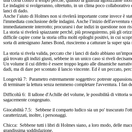
una corsa contro il tempo perché, quando la guardia agonizzante morirà
Le indagini si svolgeranno, oltretutto, in un clima poco collaborativo da 
lanci di dado.
Anche l’aiuto di Holmes non si rivelerà importante come invece è stat
l'immediata conclusione delle indagini. Anche l’inizio dell'avventura 
immediatamente interrotto; procurarsi i due indizi in questione non risul
La storia si rivelerà spiazzante perché, più proseguiremo, più gli oriz
difficile capire come la storia offra molti epiloghi positivi, in cui sc
sorta di antesignano James Bond, riusciremo a catturare la super spia n
La storia si rivela valida, peccato che i lanci di dado abbiano un'imp
già trovato gli indizi giusti, sebbene in un unico caso si riveli decisa
Un volume il cui difetto è essere troppo legato alle dinamiche narrative
dadi, ma di dare per scontato il lancio vincente. Ed è un peccato, perc
Longevità 7:
Parametro estremamente soggettivo: potreste appassionarvi 
di terminare la lettura senza nemmeno completare l'avventura. I fan d
Difficoltà 6:
Il tallone d'Achille del volume, le possibilità di vittoria
sagacemente congegnato.
Giocabilità 7.5:
Sebbene il comparto ludico sia un po' trascurato l'ot
caratterizzati, inoltre, i personaggi.
Chicca:
Sebbene tutti i libri di Holmes siano, a loro modo, delle macc
grandissima soddisfazione.