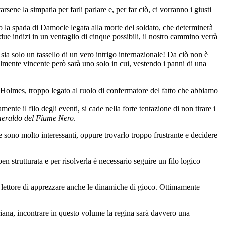
rsene la simpatia per farli parlare e, per far ciò, ci vorranno i giusti
o la spada di Damocle legata alla morte del soldato, che determinerà
due indizi in un ventaglio di cinque possibili, il nostro cammino verrà
sia solo un tassello di un vero intrigo internazionale! Da ciò non è
otalmente vincente però sarà uno solo in cui, vestendo i panni di una
di Holmes, troppo legato al ruolo di confermatore del fatto che abbiamo
nte il filo degli eventi, si cade nella forte tentazione di non tirare i
eraldo del Fiume Nero
.
he sono molto interessanti, oppure trovarlo troppo frustrante e decidere
en strutturata e per risolverla è necessario seguire un filo logico
l lettore di apprezzare anche le dinamiche di gioco. Ottimamente
oriana, incontrare in questo volume la regina sarà davvero una