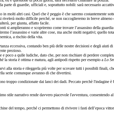
, ed è questione di pochi giorni, sarà necesario chiamare la polizia.
parte di guardie, ufficiali e, soprattutto nobili: sarà necessario accattiva
o in molti altri casi. Quel che è peggio è che saremo costantemente sott
si rivelerà molto difficile perché, se non raccoglieremo in breve almeno 
terà, per giunta, affatto facile.
zonti si amplieranno e scopriremo come trovare l’assassino della guardia 
opriremo l’assassino e varie altre cose, ma anche molti negativi; quello t
emica, a rischio della vita.
ortanza eccessiva, contando ben più delle nostre decisioni e degli aiuti 
mente prezioso.
 e poco a qulle ludiche, dato che, per non rischiare di perdere completame
hé la storia è ottima e matura, agli antipodi rispetto per esempio a
Lo Sm
alla storia e rileggerla più volte per scovare tutti i possibili finali, c
ella serie comunque avranno di che divertirsi.
 sono troppo condizionate dai lanci dei dadi. Peccato perchè l'indagine è b
timo stile narrativo rende davvero piacevole l'avventura, consentendo a
hine del tempo, perché ci permettono di rivivere i fasti dell’epoca vitt