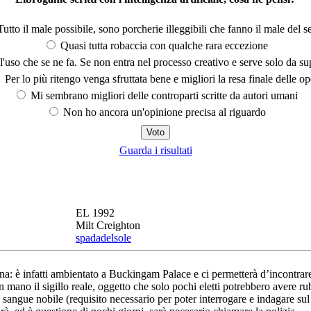
utto il male possibile, sono porcherie illeggibili che fanno il male del se
Quasi tutta robaccia con qualche rara eccezione
'uso che se ne fa. Se non entra nel processo creativo e serve solo da s
Per lo più ritengo venga sfruttata bene e migliori la resa finale delle op
Mi sembrano migliori delle controparti scritte da autori umani
Non ho ancora un'opinione precisa al riguardo
Guarda i risultati
EL 1992
Milt Creighton
spadadelsole
iana: è infatti ambientato a Buckingam Palace e ci permetterà d’incontra
n mano il sigillo reale, oggetto che solo pochi eletti potrebbero avere ru
i sangue nobile (requisito necessario per poter interrogare e indagare sul 