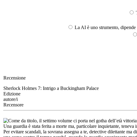
T
La AI è uno strumento, dipende l
Recensione
Sherlock Holmes 7:
Intrigo a Buckingham Palace
Edizione
autore/i
Recensore
Come da titolo, il settimo volume ci porta nel gotha dell’età vittor
Una guardia è stata ferita a morte ma, particolare inquietante, teneva i
Per evitare scandali, la sovrana assegna a te, detective dilettante ma d