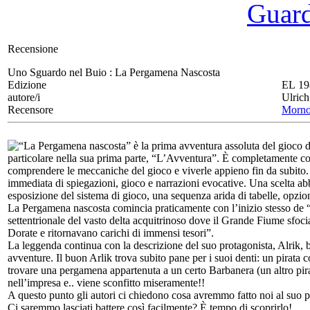
Guarda
Recensione
Uno Sguardo nel Buio :
La Pergamena Nascosta
Edizione
EL 19
autore/i
Ulric
Recensore
Morn
“La Pergamena nascosta” è la prima avventura assoluta del gioco di
particolare nella sua prima parte, “L’Avventura”. È completamente co
comprendere le meccaniche del gioco e viverle appieno fin da subito.
immediata di spiegazioni, gioco e narrazioni evocative. Una scelta abb
esposizione del sistema di gioco, una sequenza arida di tabelle, opzio
La Pergamena nascosta comincia praticamente con l’inizio stesso de “l’
settentrionale del vasto delta acquitrinoso dove il Grande Fiume sfoci
Dorate e ritornavano carichi di immensi tesori”.
La leggenda continua con la descrizione del suo protagonista, Alrik, b
avventure. Il buon Arlik trova subito pane per i suoi denti: un pirata
trovare una pergamena appartenuta a un certo Barbanera (un altro pirata
nell’impresa e.. viene sconfitto miseramente!!
A questo punto gli autori ci chiedono cosa avremmo fatto noi al suo p
Ci saremmo lasciati battere così facilmente? È tempo di scoprirlo!