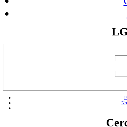
LG
P
No
Cerc