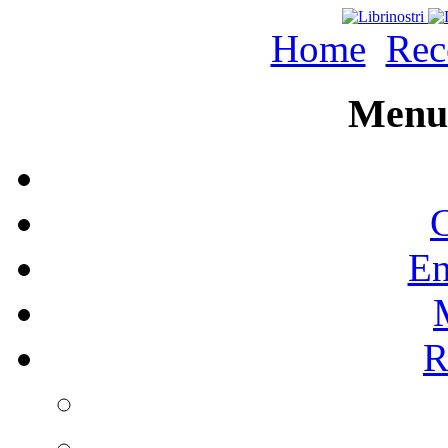
Home
Rec
Menu 
C
En
R