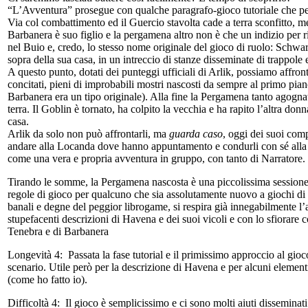
“L’Avventura” prosegue con qualche paragrafo-gioco tutoriale che per
Via col combattimento ed il Guercio stavolta cade a terra sconfitto, m
Barbanera è suo figlio e la pergamena altro non è che un indizio per 
nel Buio e, credo, lo stesso nome originale del gioco di ruolo: Schwa
sopra della sua casa, in un intreccio di stanze disseminate di trappole 
A questo punto, dotati dei punteggi ufficiali di Arlik, possiamo affro
concitati, pieni di improbabili mostri nascosti da sempre al primo pia
Barbanera era un tipo originale). Alla fine la Pergamena tanto agognata
terra. Il Goblin è tornato, ha colpito la vecchia e ha rapito l’altra do
casa.
Arlik da solo non può affrontarli, ma
guarda caso
, oggi dei suoi com
andare alla Locanda dove hanno appuntamento e condurli con sé alla “L
come una vera e propria avventura in gruppo, con tanto di Narratore.
Tirando le somme, la Pergamena nascosta è una piccolissima sessione d
regole di gioco per qualcuno che sia assolutamente nuovo a giochi di r
banali e degne del peggior librogame, si respira già innegabilmente l
stupefacenti descrizioni di Havena e dei suoi vicoli e con lo sfiorar
Tenebra e di Barbanera
Longevità 4:
Passata la fase tutorial e il primissimo approccio al gioc
scenario. Utile però per la descrizione di Havena e per alcuni element
(come ho fatto io).
Difficoltà 4:
Il gioco è semplicissimo e ci sono molti aiuti disseminat